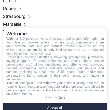
Lille
Rouen
Strasbourg
Marseille
Toulouse
Welcome
With our 210
partners
, we wish to store and access information on
Montpellier
your devices (cookies, pixels in emails, etc.), combine and share
your personal data with our partners, whether collected on this
Nice
website or in our emails, already held by some of us, or obtained
later, including in other contexts.
Toulon
Processing this data (identifiers, browsing, preferences, purchases,
loyalty programs, IP, postal addresses and emails, phone, precise
Lyon
geolocation, etc.) allows developing and offering you services,
content, commercial offers and ads across your devices and
Grenoble
screens (including by email, post, SMS, phone, audio, and video),
personalising them, measuring their performance, and analysing
Clermont-Ferrand
audiences.
You can "accept all" and withdraw your consent at any time via the
Limoges
"cookie" icon
. You can also "set detailed preferences" and object to
processing activities not subject to consent. These choices remain
valid for 6 months.
Dijon
powered by
Nantes
Accept all