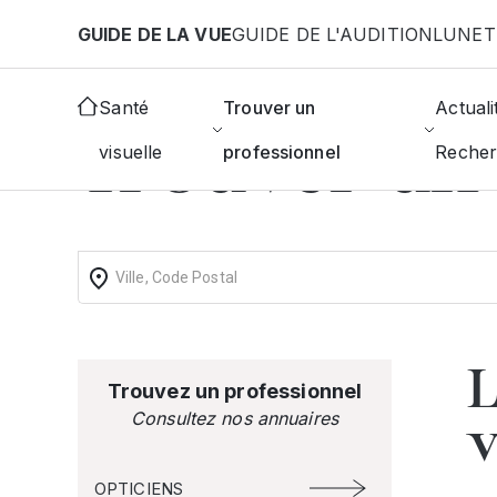
Aller au contenu principal
GUIDE DE LA VUE
GUIDE DE L'AUDITION
LUNET
Accueil
Annuaire des orthoptistes
Santé
Trouver un
Actuali
Trouver un 
visuelle
professionnel
Reche
L
Trouvez un professionnel
Consultez nos annuaires
OPTICIENS