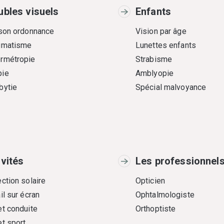
ubles visuels
Enfants
 son ordonnance
Vision par âge
gmatisme
Lunettes enfants
rmétropie
Strabisme
ie
Amblyopie
bytie
Spécial malvoyance
ivités
Les professionnel
ction solaire
Opticien
il sur écran
Ophtalmologiste
et conduite
Orthoptiste
et sport