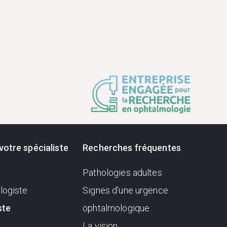
votre spécialiste
Recherches fréquentes
Pathologies adultes
logiste
Signes d'une urgence
ste
ophtalmologique
La vision