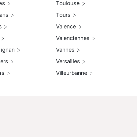
es
Toulouse
ans
Tours
s
Valence
Valenciennes
pignan
Vannes
iers
Versailles
ms
Villeurbanne