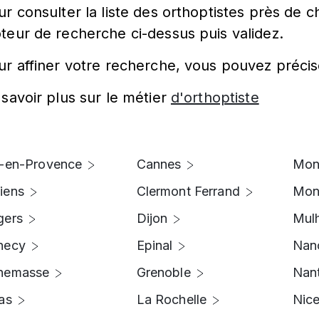
r consulter la liste des orthoptistes près de ch
teur de recherche ci-dessus puis validez.
ur affiner votre recherche, vous pouvez précis
 savoir plus sur le métier
d'orthoptiste
x-en-Provence
Cannes
Mon
iens
Clermont Ferrand
Mont
gers
Dijon
Mul
necy
Epinal
Nan
nemasse
Grenoble
Nan
as
La Rochelle
Nic