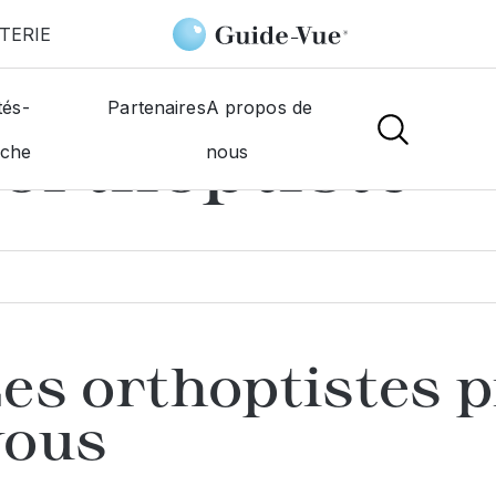
TERIE
tés-
Partenaires
A propos de
orthoptiste
rche
nous
es orthoptistes p
vous