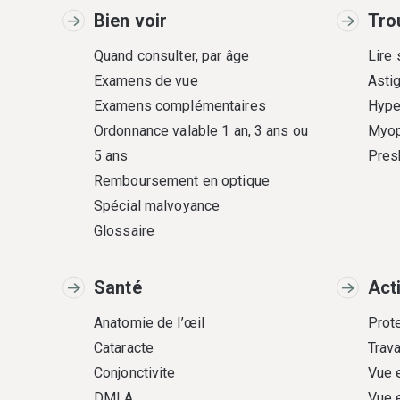
Bien voir
Tro
Quand consulter, par âge
Lire
Examens de vue
Asti
Examens complémentaires
Hype
Ordonnance valable 1 an, 3 ans ou
Myop
5 ans
Pres
Remboursement en optique
Spécial malvoyance
Glossaire
Santé
Act
Anatomie de l’œil
Prote
Cataracte
Trava
Conjonctivite
Vue 
DMLA
Vue 