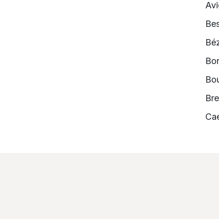
Av
Be
Béz
Bo
Bou
Bre
Ca