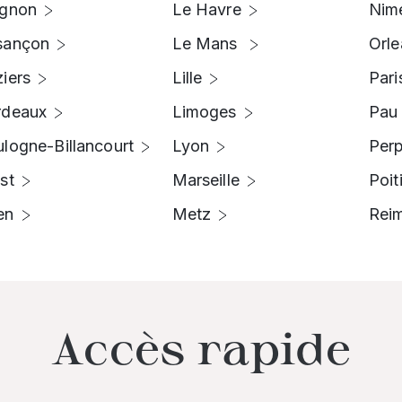
ignon
Le Havre
Nim
sançon
Le Mans
Orle
iers
Lille
Pari
rdeaux
Limoges
Pau
logne-Billancourt
Lyon
Per
st
Marseille
Poit
en
Metz
Rei
Accès rapide