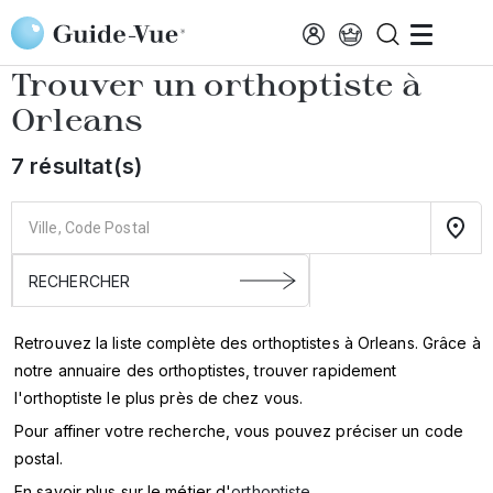
Aller au contenu principal
Accueil
Annuaire des orthoptistes
Orleans
Trouver un orthoptiste à
Orleans
7 résultat(s)
Retrouvez la liste complète des orthoptistes à Orleans. Grâce à
notre annuaire des orthoptistes, trouver rapidement
l'orthoptiste le plus près de chez vous.
Pour affiner votre recherche, vous pouvez préciser un code
postal.
En savoir plus sur le métier d'
orthoptiste