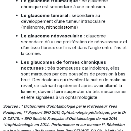
Le glaucome traumatique :
ce glaucome
chronique est secondaire à une contusion.
Le glaucome tumoral :
secondaire au
développement d’une tumeur intraoculaire
(mélanome,
rétinoblastome
)
Le glaucome néovasculaire :
glaucome
secondaire dû à une prolifération de néovaisseaux et
d’un tissu fibreux sur l’iris et dans l’angle entre l’iris et
la cornée.
Les glaucomes de formes chroniques
nocturnes :
très trompeuses car indolores, elles
sont marquées par des poussées de pression à bas
bruit. Des douleurs qui réveillent la nuit ou le matin au
réveil, se calmant rapidement après avoir allumé la
lumière, doivent faire suspecter de tels mécanismes
et être signalées à un ophtalmologiste.
Sources : * Dictionnaire d’ophtalmologie par le Professeur Yves
Pouliquen, ** Rapport SFO 2017, Ophtalmologie pédiatrique, par le Dr
D. DENIS. + SFO Société Française d'Ophtalmologie de mai 2014
"L’ophtalmologie en 2014 : Performance et sur mesure !". Rédaction
sur le glaucome : Professeur Jean‐Paul RENARD, PU‐PH, Hôpital du