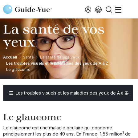
Aller au contenu principal
La santé de vos
yeux
Accueil
Santé
La santé de vos yeux
Les troubles visuels et les maladies des yeux de A à Z
Le glaucome
Les troubles visuels et les maladies des yeux de A à Z
Le glaucome
Le glaucome est une maladie oculaire qui concerne
1
principalement les plus de 40 ans. En France, 1,55 million
de