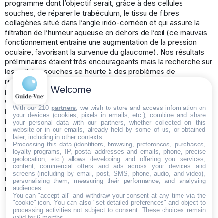
programme dont l’objectif serait, grâce à des cellules
souches, de réparer le trabéculum, le tissu de fibres
collagènes situé dans l’angle irido-cornéen et qui assure la
filtration de l’humeur aqueuse en dehors de l’œil (ce mauvais
fonctionnement entraîne une augmentation de la pression
oculaire, favorisant la survenue du glaucome). Nos résultats
préliminaires étaient très encourageants mais la recherche sur
les cellules souches se heurte à des problèmes de
reproductibilité et des essais chez l’homme dans d’autres
Welcome
pathologies s’est avérée décevante.” D’autres pistes
exploratoires portent également sur les molécules
With our 210
partners
, we wish to store and access information on
protectrices (nombreuses, complexes et qu’il faut décoder)
your devices (cookies, pixels in emails, etc.), combine and share
produites par les cellules souches. “Je suis convaincu que
your personal data with our partners, whether collected on this
nous devons continuer à explorer cette voie afin de
website or in our emails, already held by some of us, or obtained
later, including in other contexts.
développer une approche pharmacologique - c’est à dire
Processing this data (identifiers, browsing, preferences, purchases,
médicamenteuse - capable de protéger voire de régénérer le
loyalty programs, IP, postal addresses and emails, phone, precise
nerf optique. Mais le chemin est encore long si l’on veut
geolocation, etc.) allows developing and offering you services,
content, commercial offers and ads across your devices and
concilier efficacité et sécurité et des moyens importants
screens (including by email, post, SMS, phone, audio, and video),
restent indispensables pour avancer et aboutir à ces
personalising them, measuring their performance, and analysing
nouvelles thérapies.”
audiences.
You can "accept all" and withdraw your consent at any time via the
"cookie" icon
. You can also "set detailed preferences" and object to
processing activities not subject to consent. These choices remain
valid for 6 months.