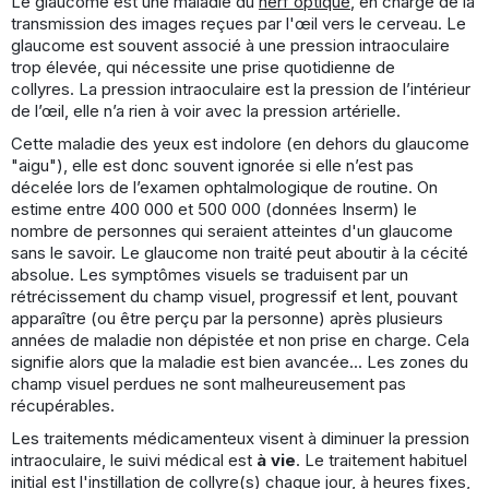
Le glaucome est une maladie du
nerf optique
, en charge de la
transmission des images reçues par l'œil vers le cerveau. Le
glaucome est souvent associé à une pression intraoculaire
trop élevée, qui nécessite une prise quotidienne de
collyres. La pression intraoculaire est la pression de l’intérieur
de l’œil, elle n’a rien à voir avec la pression artérielle.
Cette maladie des yeux est indolore (en dehors du glaucome
"aigu"), elle est donc souvent ignorée si elle n’est pas
décelée lors de l’examen ophtalmologique de routine. On
estime entre 400 000 et 500 000 (données Inserm) le
nombre de personnes qui seraient atteintes d'un glaucome
sans le savoir. Le glaucome non traité peut aboutir à la cécité
absolue. Les symptômes visuels se traduisent par un
rétrécissement du champ visuel, progressif et lent, pouvant
apparaître (ou être perçu par la personne) après plusieurs
années de maladie non dépistée et non prise en charge. Cela
signifie alors que la maladie est bien avancée... Les zones du
champ visuel perdues ne sont malheureusement pas
récupérables.
Les traitements médicamenteux visent à diminuer la pression
intraoculaire, le suivi médical est
à vie
. Le traitement habituel
initial est l'instillation de collyre(s) chaque jour, à heures fixes,