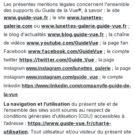
Les présentes mentions légales concernent l'ensemble
des supports du Guide de la Vue®, à savoir : le site
www.guide-vue.fr
; le site
www.lunettes-
galerie.com
ou
www.lunettes-galerie.guide-vue.fr
;
le blog d'actualités
www.blog.guide-vue.fr
; la chaîne
de vidéos
www.youtube.com/GuideVue
; la page fan
Facebook
www.facebook.com/GuideVue
; le compte
twitter
https://twitter.com/Guide_Vue
; l
a page
; l
instagram
www.instagram.com/lunettes_galerie
a page
; l
instagram
www.instagram.com/guide_vue
e compte
linkedin
https://www.linkedin.com/company/le-guide-de-
la-vue
La navigation et l’utilisation
du présent site et de
l’ensemble des sites sont soumis au respect de
conditions générales d’utilisation (CGU) accessibles à
l’adresse :
https://www.guide-vue.fr/charte-
utilisation
. Tout utilisateur et/ou visiteur du présent site