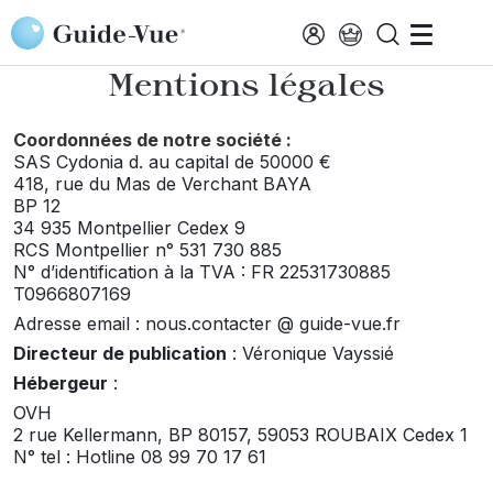
Aller au contenu principal
Accueil
Mentions Légales
Mentions légales
Coordonnées de notre société :
SAS Cydonia d. au capital de 50000 €
418, rue du Mas de Verchant BAYA
BP 12
34 935 Montpellier Cedex 9
RCS Montpellier n° 531 730 885
N° d’identification à la TVA : FR 22531730885
T0966807169
Adresse email : nous.contacter @ guide-vue.fr
Directeur de publication
: Véronique Vayssié
Hébergeur
:
OVH
2 rue Kellermann, BP 80157, 59053 ROUBAIX Cedex 1
N° tel : Hotline 08 99 70 17 61