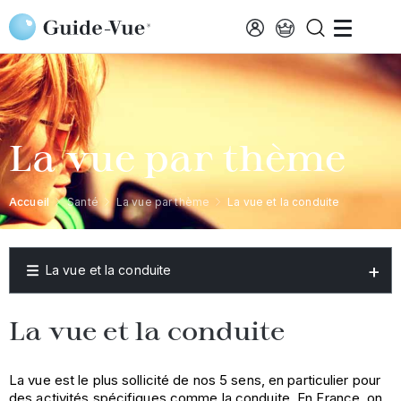
Aller au contenu principal
La vue par thème
Accueil
Santé
La vue par thème
La vue et la conduite
La vue et la conduite
La vue et la conduite
La vue est le plus sollicité de nos 5 sens, en particulier pour
des activités spécifiques comme la conduite. En France, on