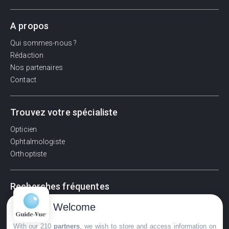
A propos
Qui sommes-nous ?
Rédaction
Nos partenaires
Contact
Trouvez votre spécialiste
Opticien
Ophtalmologiste
Orthoptiste
Recherches fréquentes
Pathologies adultes
Welcome
Signes d'une urgence ophtalmologique
With our 210
partners
, we wish to store and access information on
La vision