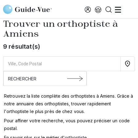
Aller au contenu principal
Accueil
Annuaire des orthoptistes
Amiens
Trouver un orthoptiste à
Amiens
9 résultat(s)
Retrouvez la liste complète des orthoptistes à Amiens. Grâce à
notre annuaire des orthoptistes, trouver rapidement
l'orthoptiste le plus près de chez vous.
Pour affiner votre recherche, vous pouvez préciser un code
postal.
En savoir plus sur le métier d'
orthoptiste