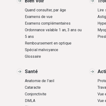
Bien voir
Tro
Quand consulter, par âge
Lire
Examens de vue
Asti
Examens complémentaires
Hype
Ordonnance valable 1 an, 3 ans ou
Myop
5 ans
Pres
Remboursement en optique
Spécial malvoyance
Glossaire
Santé
Act
Anatomie de l’œil
Prote
Cataracte
Trava
Conjonctivite
Vue 
DMLA
Vue 