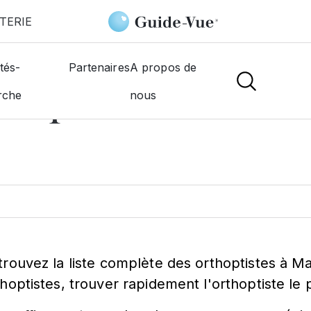
TERIE
tés-
Partenaires
A propos de
thoptiste à
Marsei
rche
nous
trouvez la liste complète des orthoptistes à Ma
thoptistes, trouver rapidement l'orthoptiste le