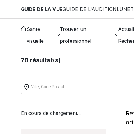
Aller au contenu principal
GUIDE DE LA VUE
GUIDE DE L'AUDITION
LUNET
Accueil
Annuaire des orthoptistes
Marseille
Santé
Trouver un
Actuali
Trouver un or
visuelle
professionnel
Reche
78 résultat(s)
Re
En cours de chargement...
or