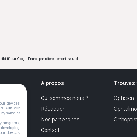
visibilité sur Google France par référencement naturel.
A propos
Trouvez 
Qui sommes-nous ?
Opticien
ndante
our devices
e. Sa
Rédaction
Ophtalmo
ata with our
d by some of
Nos partenaires
Orthoptis
nformer
ty programs,
s developing
Contact
your devices