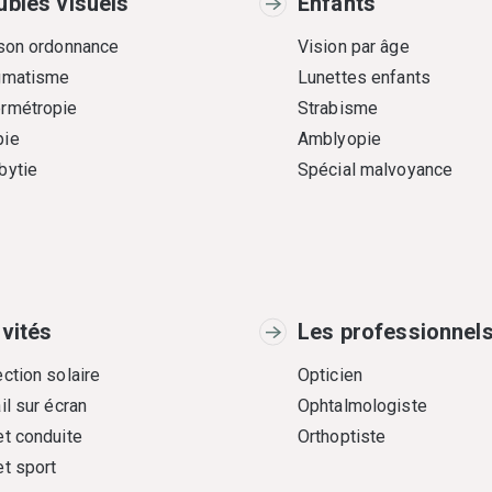
ubles visuels
Enfants
 son ordonnance
Vision par âge
gmatisme
Lunettes enfants
rmétropie
Strabisme
ie
Amblyopie
bytie
Spécial malvoyance
ivités
Les professionnel
ction solaire
Opticien
il sur écran
Ophtalmologiste
et conduite
Orthoptiste
et sport