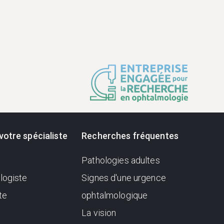
votre spécialiste
Recherches fréquentes
Pathologies adultes
logiste
Signes d'une urgence
te
ophtalmologique
La vision