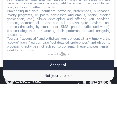
website or in our emails, already held by some of us, or obtained
Limoges
later, including in other contexts.
Processing this data (identifiers, browsing, preferences, purchases,
Dijon
loyalty programs, IP, postal addresses and emails, phone, precise
geolocation, etc.) allows developing and offering you services,
Nantes
content, commercial offers and ads across your devices and
screens (including by email, post, SMS, phone, audio, and video),
Rennes
personalising them, measuring their performance, and analysing
audiences.
You can "accept all" and withdraw your consent at any time via the
Brest
"cookie" icon
. You can also "set detailed preferences" and object to
processing activities not subject to consent. These choices remain
Tours
valid for 6 months.
powered by
Orléans
Accept all
Set your choices
Guide-Vue.fr est une entreprise d'édition indépendante
spécialisée dans l'univers de la vue et de l'optique. Sa
mission est de rendre accessible à tous, les connaissances
médicales et scientifiques afin d'informer et d'améliorer le