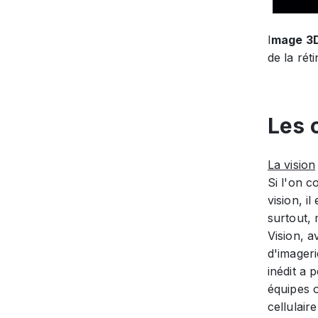
I
mage 3D
de la rét
Les 
La vision
Si l'on c
vision, i
surtout, 
Vision, 
d'imager
inédit a 
équipes o
cellulair