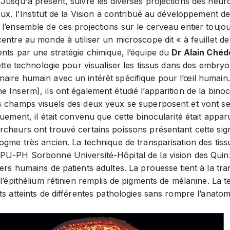
Jusqu'à présent, suivre les diverses projections des neuro
eux. l'Institut de la Vision a contribué au développement 
l’ensemble de ces projections sur le cerveau entier toujour
entre au monde à utiliser un microscope dit « à feuillet de
nts par une stratégie chimique, l’équipe du
Dr Alain Chéd
cette technologie pour visualiser les tissus dans des embr
aire humain avec un intérêt spécifique pour l’œil humain
 Inserm), ils ont également étudié l’apparition de la binocu
s champs visuels des deux yeux se superposent et vont s
quement, il était convenu que cette binocularité était appar
rcheurs ont trouvé certains poissons présentant cette sig
ogme très ancien. La technique de transparisation des tiss
PU-PH Sorbonne Université-Hôpital de la vision des Quinz
ers humains de patients adultes. La prouesse tient à la tra
 l’épithélium rétinien remplis de pigments de mélanine. La
ts atteints de différentes pathologies sans rompre l’anatomi