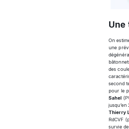
Une 
On estim
une prév
dégénérat
bâtonnets
des coule
caractér
second t
pour le p
Sahel
(PU
jusqu’en 
Thierry 
RdCVF (po
survie de