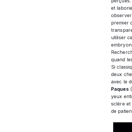
perçues. 
et labori
observer 
premier c
transpare
utiliser 
embryonn
Recherche
quand le
Si classi
deux che
avec le d
Paques
(
yeux enti
sclère et
de patien