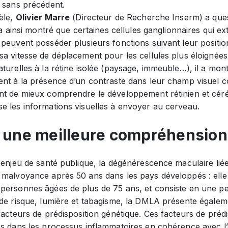
n sans précédent.
èle,
Olivier Marre
(Directeur de Recherche Inserm) a ques
l a ainsi montré que certaines cellules ganglionnaires qui ex
peuvent posséder plusieurs fonctions suivant leur position 
a vitesse de déplacement pour les cellules plus éloignées 
turelles à la rétine isolée (paysage, immeuble…), il a mon
ent à la présence d’un contraste dans leur champ visuel
nt de mieux comprendre le développement rétinien et céréb
e les informations visuelles à envoyer au cerveau.
 une meilleure compréhension
 enjeu de santé publique, la dégénérescence maculaire liée
 malvoyance après 50 ans dans les pays développés : elle 
ersonnes âgées de plus de 75 ans, et consiste en une pert
de risque, lumière et tabagisme, la DMLA présente égaleme
facteurs de prédisposition génétique. Ces facteurs de préd
es dans les processus inflammatoires en cohérence avec l’