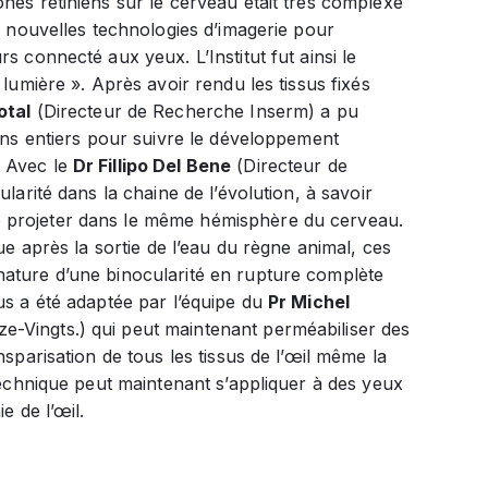
nes rétiniens sur le cerveau était très complexe
de nouvelles technologies d’imagerie pour
s connecté aux yeux. L’Institut fut ainsi le
 lumière ». Après avoir rendu les tissus fixés
otal
(Directeur de Recherche Inserm) a pu
yons entiers pour suivre le développement
. Avec le
Dr Fillipo Del Bene
(Directeur de
larité dans la chaine de l’évolution, à savoir
e projeter dans le même hémisphère du cerveau.
ue après la sortie de l’eau du règne animal, ces
nature d’une binocularité en rupture complète
us a été adaptée par l’équipe du
Pr Michel
e-Vingts.) qui peut maintenant perméabiliser des
nsparisation de tous les tissus de l’œil même la
 technique peut maintenant s’appliquer à des yeux
e de l’œil.