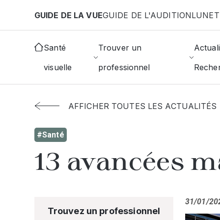
Aller au contenu principal
GUIDE DE LA VUE
GUIDE DE L'AUDITION
LUNET
Santé
Trouver un
Actuali
visuelle
professionnel
Reche
AFFICHER TOUTES LES ACTUALITÉS
#Santé
13 avancées ma
31/01/20
Trouvez un professionnel