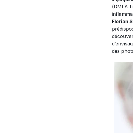
(DMLA fo
inflammat
Florian 
prédispo
découver
d’envisa
des phot