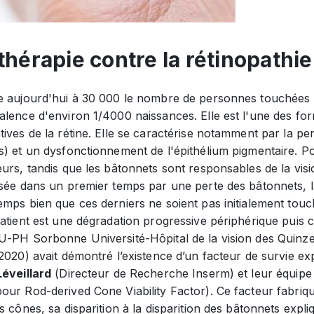
thérapie contre la rétinopathi
e aujourd'hui à 30 000 le nombre de personnes touchées e
alence d'environ 1/4000 naissances. Elle est l'une des fo
ives de la rétine. Elle se caractérise notamment par la p
) et un dysfonctionnement de l'épithélium pigmentaire. Po
urs, tandis que les bâtonnets sont responsables de la visi
isée dans un premier temps par une perte des bâtonnets, 
emps bien que ces derniers ne soient pas initialement tou
atient est une dégradation progressive périphérique puis cen
-PH Sorbonne Université-Hôpital de la vision des Quinze-Vi
2020) avait démontré l’existence d’un facteur de survie exp
Léveillard
(Directeur de Recherche Inserm) et leur équipe 
ur Rod-derived Cone Viability Factor). Ce facteur fabriqu
s cônes, sa disparition à la disparition des bâtonnets expl