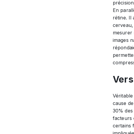
précisio
En parall
rétine. I
cerveau, 
mesurer s
images na
répondai
permette
compress
Vers
Véritable
cause de
30% des p
facteurs 
certains 
impliqué