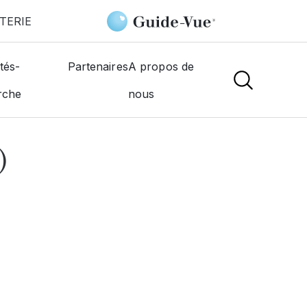
TERIE
RL)
tés-
Partenaires
A propos de
rche
nous
NS
)