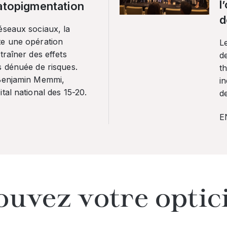
l
ratopigmentation
d
éseaux sociaux, la
te une opération
L
traîner des effets
de
s dénuée de risques.
th
 Benjamin Memmi,
in
tal national des 15-20.
de
E
ouvez votre optic