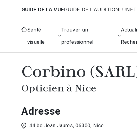
Aller au contenu principal
GUIDE DE LA VUE
GUIDE DE L'AUDITION
LUNET
Accueil
Choisir mon opticien
Nice
Corbino (SA
Santé
Trouver un
Actuali
visuelle
professionnel
Reche
AFFICHER L'ANNUAIRE DES OPTICIE
Corbino (SARL
Opticien à Nice
Adresse
44 bd Jean Jaurès, 06300, Nice