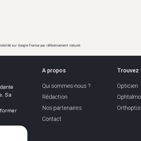
visibilité sur Google France par référencement naturel.
A propos
Trouvez 
Qui sommes-nous ?
Opticien
ndante
e. Sa
Rédaction
Ophtalmo
Nos partenaires
Orthoptis
nformer
Contact