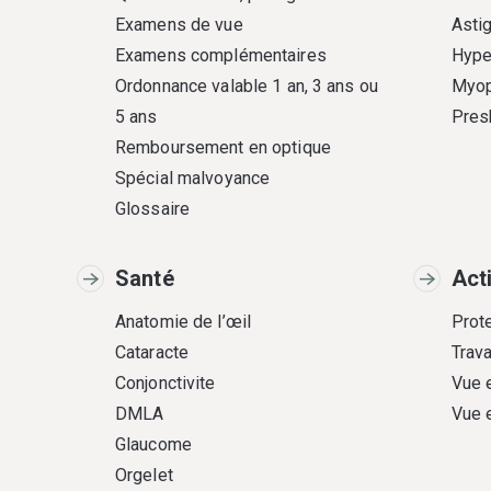
Examens de vue
Asti
Examens complémentaires
Hype
Ordonnance valable 1 an, 3 ans ou
Myop
5 ans
Pres
Remboursement en optique
Spécial malvoyance
Glossaire
Santé
Act
Anatomie de l’œil
Prote
Cataracte
Trava
Conjonctivite
Vue 
DMLA
Vue 
Glaucome
Orgelet