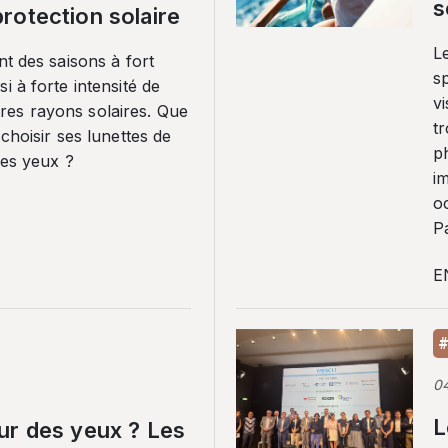
s
rotection solaire
Le
nt des saisons à fort
sp
i à forte intensité de
vi
es rayons solaires. Que
tr
 choisir ses lunettes de
p
ses yeux ?
i
o
Pa
E
#
0
L
ur des yeux ? Les