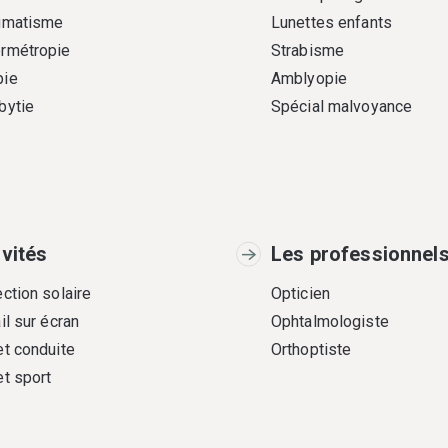
gmatisme
Lunettes enfants
rmétropie
Strabisme
ie
Amblyopie
bytie
Spécial malvoyance
ivités
Les professionnel
ction solaire
Opticien
il sur écran
Ophtalmologiste
et conduite
Orthoptiste
et sport