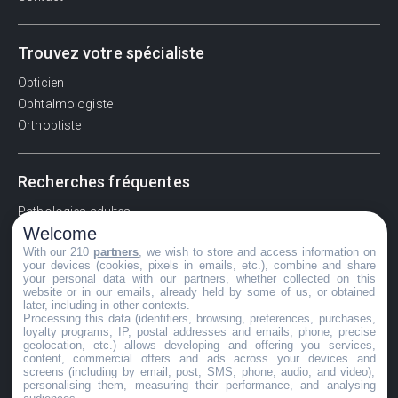
Trouvez votre spécialiste
Opticien
Ophtalmologiste
Orthoptiste
Recherches fréquentes
Pathologies adultes
Welcome
Signes d'une urgence ophtalmologique
With our 210
partners
, we wish to store and access information on
La vision
your devices (cookies, pixels in emails, etc.), combine and share
Acuité visuelle
your personal data with our partners, whether collected on this
website or in our emails, already held by some of us, or obtained
Myosis / mydriase
later, including in other contexts.
Œdème oculaire
Processing this data (identifiers, browsing, preferences, purchases,
loyalty programs, IP, postal addresses and emails, phone, precise
geolocation, etc.) allows developing and offering you services,
content, commercial offers and ads across your devices and
screens (including by email, post, SMS, phone, audio, and video),
©GuideVue2024
personalising them, measuring their performance, and analysing