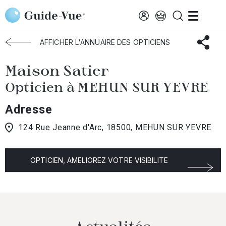
Aller au contenu principal
Accueil
Choisir mon opticien
Mehun-Sur-Yevre
Maison Satier
AFFICHER L'ANNUAIRE DES OPTICIENS
Maison Satier
Opticien à MEHUN SUR YEVRE
Adresse
124 Rue Jeanne d'Arc, 18500, MEHUN SUR YEVRE
OPTICIEN, AMELIOREZ VOTRE VISIBILITE