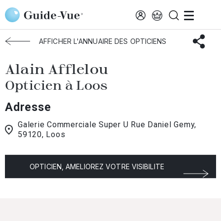
Aller au contenu principal
Accueil
Choisir mon opticien
Loos
Alain Afflelou
AFFICHER L'ANNUAIRE DES OPTICIENS
Alain Afflelou
Opticien à Loos
Adresse
Galerie Commerciale Super U Rue Daniel Gemy,
59120, Loos
OPTICIEN, AMELIOREZ VOTRE VISIBILITE