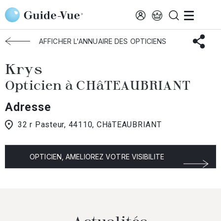
Aller au contenu principal
Accueil
Choisir mon opticien
Chateaubriant
Krys
AFFICHER L'ANNUAIRE DES OPTICIENS
Krys
Opticien à CHâTEAUBRIANT
Adresse
32 r Pasteur, 44110, CHâTEAUBRIANT
OPTICIEN, AMELIOREZ VOTRE VISIBILITE