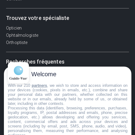
Trouvez votre spécialiste
Opticien
Ophtalmologiste
Orthoptiste
Recherches fréquentes
Pathologies adultes
Welcome
Signes d'une urgence ophtalmologique
With our 210
partners
, we wish to store and access information on
La vision
your devices (cookies, pixels in emails, etc.), combine and share
Acuité visuelle
your personal data with our partners, whether collected on this
website or in our emails, already held by some of us, or obtained
Myosis / mydriase
later, including in other contexts.
Œdème oculaire
Processing this data (identifiers, browsing, preferences, purchases,
loyalty programs, IP, postal addresses and emails, phone, precise
geolocation, etc.) allows developing and offering you services,
content, commercial offers and ads across your devices and
screens (including by email, post, SMS, phone, audio, and video),
©GuideVue2024
personalising them, measuring their performance, and analysing