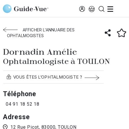
Aller au contenu principal
Accueil
Annuaire des ophtalmologistes
Toulon
Dornadin Amélie
AFFICHER L'ANNUAIRE DES
OPHTALMOGISTES
Dornadin Amélie
Ophtalmologiste à TOULON
VOUS ÊTES L’OPHTALMOGISTE ?
Téléphone
04 91 18 52 18
Adresse
12 Rue Picot, 83000, TOULON