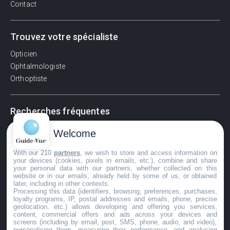
Contact
Trouvez votre spécialiste
Opticien
Ophtalmologiste
Orthoptiste
Recherches fréquentes
Pathologies adultes
Welcome
Signes d'une urgence ophtalmologique
With our 210
partners
, we wish to store and access information on
La vision
your devices (cookies, pixels in emails, etc.), combine and share
Acuité visuelle
your personal data with our partners, whether collected on this
website or in our emails, already held by some of us, or obtained
Myosis / mydriase
later, including in other contexts.
Œdème oculaire
Processing this data (identifiers, browsing, preferences, purchases,
loyalty programs, IP, postal addresses and emails, phone, precise
geolocation, etc.) allows developing and offering you services,
content, commercial offers and ads across your devices and
screens (including by email, post, SMS, phone, audio, and video),
©GuideVue2024
personalising them, measuring their performance, and analysing