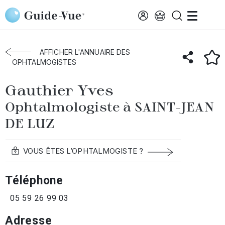
Aller au contenu principal
Accueil
Annuaire des ophtalmologistes
Saint-Jean-Luz
Gauthier Yves
AFFICHER L'ANNUAIRE DES
OPHTALMOGISTES
Gauthier Yves
Ophtalmologiste à SAINT-JEAN
DE LUZ
VOUS ÊTES L’OPHTALMOGISTE ?
Téléphone
05 59 26 99 03
Adresse