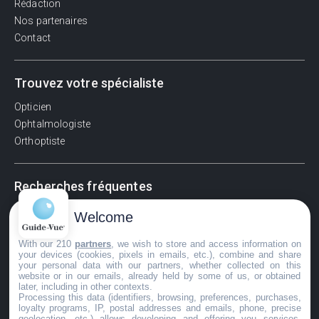
Rédaction
Nos partenaires
Contact
Trouvez votre spécialiste
Opticien
Ophtalmologiste
Orthoptiste
Recherches fréquentes
Pathologies adultes
Welcome
Signes d'une urgence ophtalmologique
With our 210
partners
, we wish to store and access information on
La vision
your devices (cookies, pixels in emails, etc.), combine and share
Acuité visuelle
your personal data with our partners, whether collected on this
website or in our emails, already held by some of us, or obtained
Myosis / mydriase
later, including in other contexts.
Œdème oculaire
Processing this data (identifiers, browsing, preferences, purchases,
loyalty programs, IP, postal addresses and emails, phone, precise
geolocation, etc.) allows developing and offering you services,