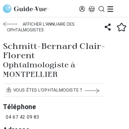
Aller au contenu principal
Accueil
Annuaire des ophtalmologistes
Montpellier
Schmitt
AFFICHER L'ANNUAIRE DES
OPHTALMOGISTES
Schmitt-Bernard Clair-
Florent
Ophtalmologiste à
MONTPELLIER
VOUS ÊTES L’OPHTALMOGISTE ?
Téléphone
04 67 42 09 83