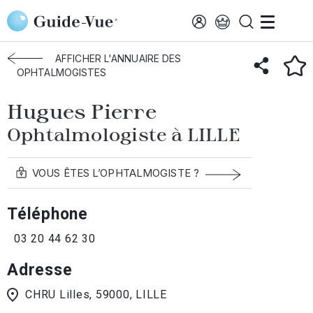
Aller au contenu principal
Accueil
Annuaire des ophtalmologistes
Lille
Hugues Pierre
AFFICHER L'ANNUAIRE DES
OPHTALMOGISTES
Hugues Pierre
Ophtalmologiste à LILLE
VOUS ÊTES L’OPHTALMOGISTE ?
Téléphone
03 20 44 62 30
Adresse
CHRU Lilles, 59000, LILLE