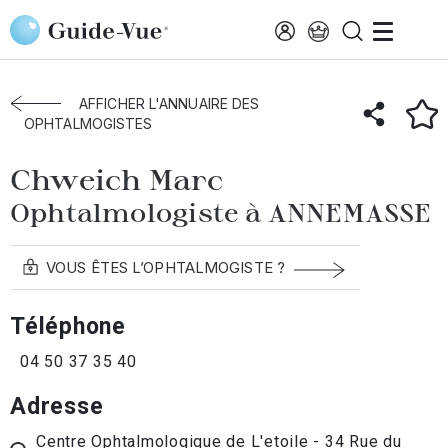
Aller au contenu principal
Accueil
Annuaire des ophtalmologistes
Annemasse
Chweich Marc
AFFICHER L'ANNUAIRE DES
OPHTALMOGISTES
Chweich Marc
Ophtalmologiste à ANNEMASSE
VOUS ÊTES L’OPHTALMOGISTE ?
Téléphone
04 50 37 35 40
Adresse
Centre Ophtalmologique de L'etoile - 34 Rue du