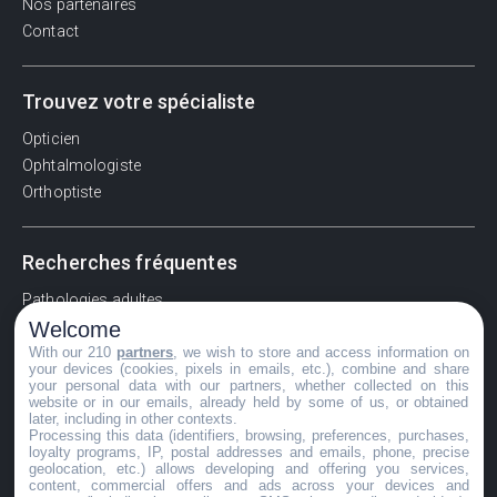
Nos partenaires
Contact
Trouvez votre spécialiste
Opticien
Ophtalmologiste
Orthoptiste
Recherches fréquentes
Pathologies adultes
Welcome
Signes d'une urgence ophtalmologique
With our 210
partners
, we wish to store and access information on
La vision
your devices (cookies, pixels in emails, etc.), combine and share
Acuité visuelle
your personal data with our partners, whether collected on this
website or in our emails, already held by some of us, or obtained
Myosis / mydriase
later, including in other contexts.
Œdème oculaire
Processing this data (identifiers, browsing, preferences, purchases,
loyalty programs, IP, postal addresses and emails, phone, precise
geolocation, etc.) allows developing and offering you services,
content, commercial offers and ads across your devices and