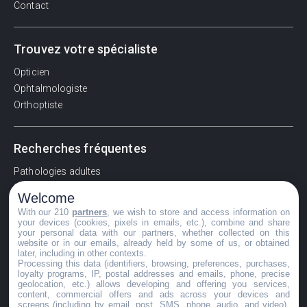
Contact
Trouvez votre spécialiste
Opticien
Ophtalmologiste
Orthoptiste
Recherches fréquentes
Pathologies adultes
Signes d'une urgence ophtalmologique
Welcome
La vision
With our 210
partners
, we wish to store and access information on
Acuité visuelle
your devices (cookies, pixels in emails, etc.), combine and share
your personal data with our partners, whether collected on this
Myosis / mydriase
website or in our emails, already held by some of us, or obtained
later, including in other contexts.
Œdème oculaire
Processing this data (identifiers, browsing, preferences, purchases,
loyalty programs, IP, postal addresses and emails, phone, precise
geolocation, etc.) allows developing and offering you services,
content, commercial offers and ads across your devices and
©GuideVue2024
screens (including by email, post, SMS, phone, audio, and video),