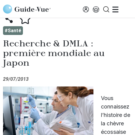
Aller au contenu principal
AFFICHER TOUTES LES ACTUALITÉS
#Santé
Recherche & DMLA :
première mondiale au
Japon
29/07/2013
Vous
connaissez
l’histoire de
la chèvre
écossaise