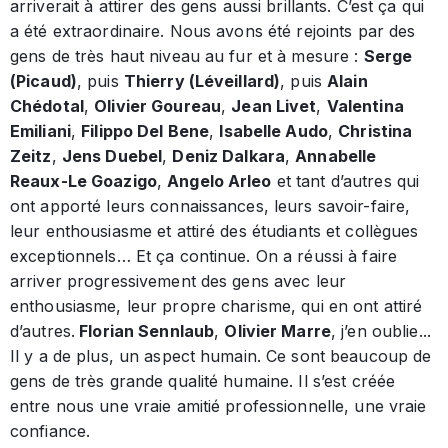
arriverait à attirer des gens aussi brillants. C’est ça qui
a été extraordinaire. Nous avons été rejoints par des
gens de très haut niveau au fur et à mesure :
Serge
(Picaud)
, puis
Thierry (Léveillard)
, puis
Alain
Chédotal
,
Olivier Goureau
,
Jean Livet
,
Valentina
Emiliani
,
Filippo Del Bene
,
Isabelle Audo
,
Christina
Zeitz
,
Jens Duebel
,
Deniz Dalkara
,
Annabelle
Reaux-Le Goazigo
,
Angelo Arleo
et tant d’autres qui
ont apporté leurs connaissances, leurs savoir-faire,
leur enthousiasme et attiré des étudiants et collègues
exceptionnels… Et ça continue. On a réussi à faire
arriver progressivement des gens avec leur
enthousiasme, leur propre charisme, qui en ont attiré
d’autres.
Florian Sennlaub
,
Olivier Marre
, j’en oublie...
Il y a de plus, un aspect humain. Ce sont beaucoup de
gens de très grande qualité humaine. Il s’est créée
entre nous une vraie amitié professionnelle, une vraie
confiance.