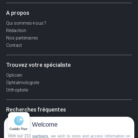
A propos
Qui sommes-nous ?
Rédaction
Nos partenaires
Contact
Trouvez votre spécialiste
Opticien
Ophtalmologiste
Orthoptiste
Recherches fréquentes
Pathologies adultes
Welcome
Signes d'une urgence ophtalmologique
La vision
With our 210
partners
, we wish to store and access information on