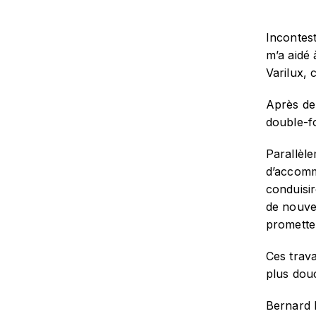
Incontest
m’a aidé 
Varilux, 
Après de 
double-fo
Parallèle
d’accommo
conduisir
de nouvea
promette
Ces trav
plus douc
Bernard M