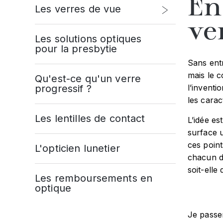
En
Les verres de vue
ve
Les solutions optiques
pour la presbytie
Sans entr
mais le c
Qu'est-ce qu'un verre
progressif ?
l’inventi
les cara
Les lentilles de contact
L’idée es
surface u
ces point
L'opticien lunetier
chacun d
soit-elle 
Les remboursements en
optique
Je passer