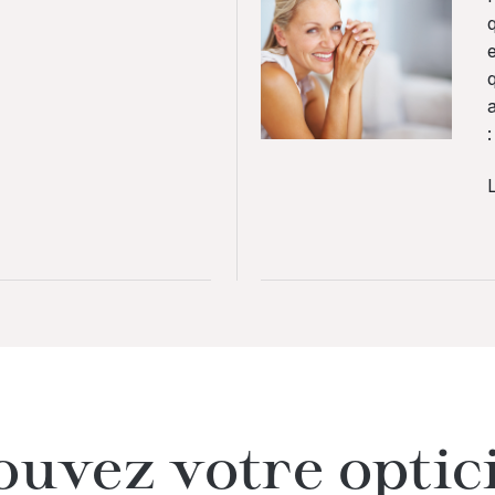
e
a
L
ouvez votre optic