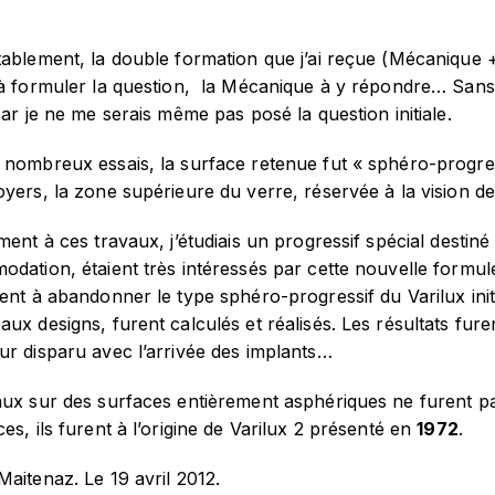
ablement, la double formation que j’ai reçue (Mécanique +
à formuler la question, la Mécanique à y répondre… Sans c
car je ne me serais même pas posé la question initiale.
nombreux essais, la surface retenue fut « sphéro-progressi
yers, la zone supérieure du verre, réservée à la vision de
ment à ces travaux, j’étudiais un progressif spécial destin
dation, étaient très intéressés par cette nouvelle formul
ent à abandonner le type sphéro-progressif du Varilux initial
ux designs, furent calculés et réalisés. Les résultats fu
ur disparu avec l’arrivée des implants…
aux sur des surfaces entièrement asphériques ne furent p
es, ils furent à l’origine de Varilux 2 présenté en
1972
.
aitenaz. Le 19 avril 2012.