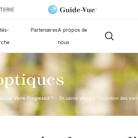
TERIE
tés-
Partenaires
A propos de
rche
nous
optiques
Qu'un Verre Progressif ?
En savoir plus sur l'invention des ver