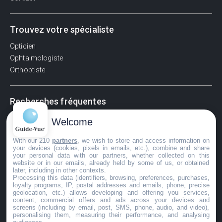
Trouvez votre spécialiste
Opticien
Ophtalmologiste
Orthoptiste
Recherches fréquentes
Pathologies adultes
Welcome
Signes d'une urgence ophtalmologique
With our 210
partners
, we wish to store and access information on
La vision
your devices (cookies, pixels in emails, etc.), combine and share
Acuité visuelle
your personal data with our partners, whether collected on this
website or in our emails, already held by some of us, or obtained
Myosis / mydriase
later, including in other contexts.
Œdème oculaire
Processing this data (identifiers, browsing, preferences, purchases,
loyalty programs, IP, postal addresses and emails, phone, precise
geolocation, etc.) allows developing and offering you services,
content, commercial offers and ads across your devices and
screens (including by email, post, SMS, phone, audio, and video),
©GuideVue2024
personalising them, measuring their performance, and analysing