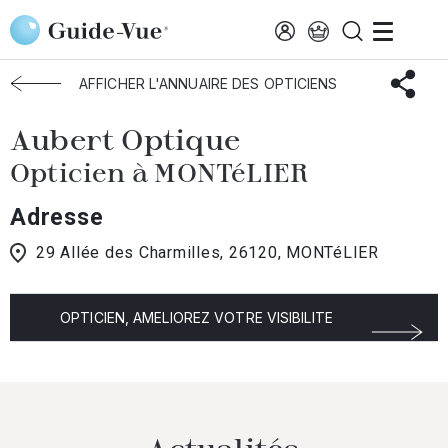
Aller au contenu principal
Accueil
Choisir mon opticien
Montelier
Aubert Optique
AFFICHER L'ANNUAIRE DES OPTICIENS
Aubert Optique
Opticien à MONTéLIER
Adresse
29 Allée des Charmilles, 26120, MONTéLIER
OPTICIEN, AMELIOREZ VOTRE VISIBILITE