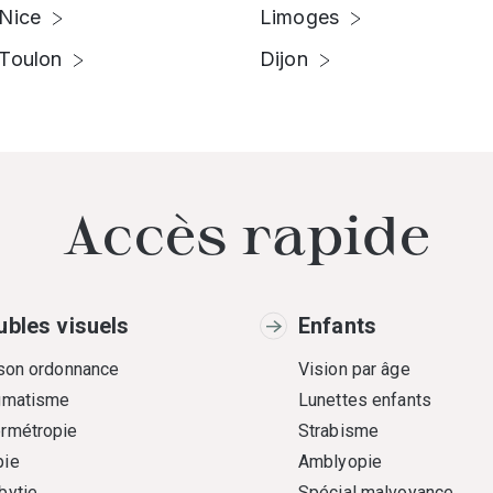
Nice
Limoges
Toulon
Dijon
Accès rapide
ubles visuels
Enfants
 son ordonnance
Vision par âge
gmatisme
Lunettes enfants
rmétropie
Strabisme
ie
Amblyopie
bytie
Spécial malvoyance