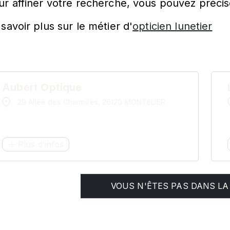
ur affiner votre recherche, vous pouvez précis
savoir plus sur le métier d'
opticien lunetier
Aubert Optique
29 Allée des Charmilles, 26120 MONTéLIER
Plus d’infos
VOUS N'ÊTES PAS DANS LA 