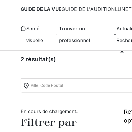
Aller au contenu principal
GUIDE DE LA VUE
GUIDE DE L'AUDITION
LUNET
Accueil
Choisir mon opticien
Montelier
Santé
Trouver un
Actuali
Trouvez un op
visuelle
professionnel
Reche
2 résultat(s)
Re
En cours de chargement...
Filtrer par
op