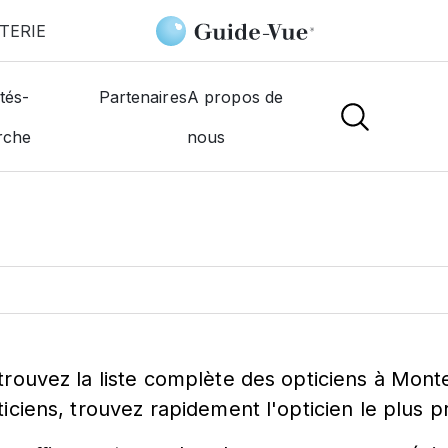
TERIE
tés-
Partenaires
A propos de
ticien à
Montelier
rche
nous
trouvez la liste complète des opticiens à Monte
ticiens, trouvez rapidement l'opticien le plus 