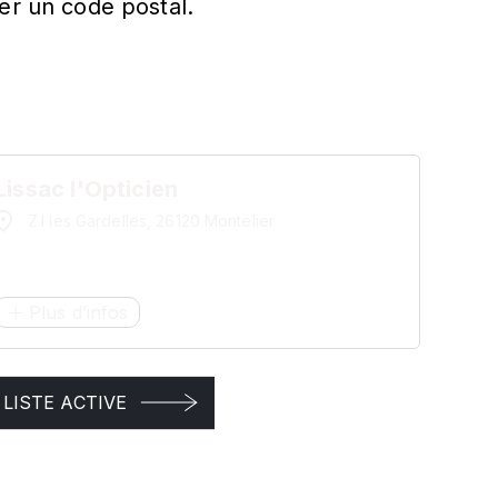
er un code postal.
Lissac l'Opticien
Z.I les Gardelles, 26120 Montelier
Plus d’infos
LISTE ACTIVE