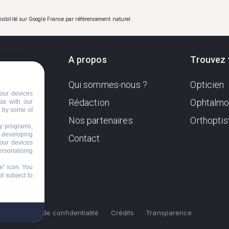
visibilité sur Google France par référencement naturel.
A propos
Trouvez 
Qui sommes-nous ?
Opticien
ndante
our devices
e. Sa
Rédaction
Ophtalmo
ata with our
d by some of
Nos partenaires
Orthoptis
nformer
ty programs,
s developing
Contact
your devices
ersonalising
e" icon
. You
t subject to
s
Politique de confidentialité
Crédits
Transparence