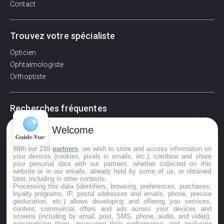
Contact
Trouvez votre spécialiste
Opticien
Ophtalmologiste
Orthoptiste
Recherches fréquentes
Pathologies adultes
Welcome
Signes d'une urgence ophtalmologique
With our 210
partners
, we wish to store and access information on
La vision
your devices (cookies, pixels in emails, etc.), combine and share
Acuité visuelle
your personal data with our partners, whether collected on this
website or in our emails, already held by some of us, or obtained
Myosis / mydriase
later, including in other contexts.
Œdème oculaire
Processing this data (identifiers, browsing, preferences, purchases,
loyalty programs, IP, postal addresses and emails, phone, precise
geolocation, etc.) allows developing and offering you services,
content, commercial offers and ads across your devices and
screens (including by email, post, SMS, phone, audio, and video),
©GuideVue2024
personalising them, measuring their performance, and analysing