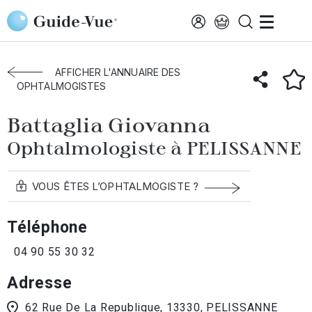
Aller au contenu principal
Accueil
Annuaire des ophtalmologistes
Pelissanne
Battaglia Giovanna
AFFICHER L'ANNUAIRE DES
OPHTALMOGISTES
Battaglia Giovanna
Ophtalmologiste à PELISSANNE
VOUS ÊTES L’OPHTALMOGISTE ?
Téléphone
04 90 55 30 32
Adresse
62 Rue De La Republique, 13330, PELISSANNE