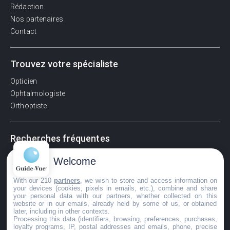
Rédaction
Nos partenaires
Contact
Trouvez votre spécialiste
Opticien
Ophtalmologiste
Orthoptiste
Recherches fréquentes
Pathologies adultes
Welcome
Signes d'une urgence ophtalmologique
La vision
With our 210
partners
, we wish to store and access information on
your devices (cookies, pixels in emails, etc.), combine and share
Acuité visuelle
your personal data with our partners, whether collected on this
website or in our emails, already held by some of us, or obtained
Myosis / mydriase
later, including in other contexts.
Œdème oculaire
Processing this data (identifiers, browsing, preferences, purchases,
loyalty programs, IP, postal addresses and emails, phone, precise