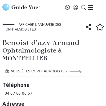
Aller au contenu principal
Accueil
Annuaire des ophtalmologistes
Montpellier
Benoist D'azy Arnaud
AFFICHER L'ANNUAIRE DES
OPHTALMOGISTES
Benoist d'azy Arnaud
Ophtalmologiste à
MONTPELLIER
VOUS ÊTES L’OPHTALMOGISTE ?
Téléphone
04 67 06 06 67
Adresse