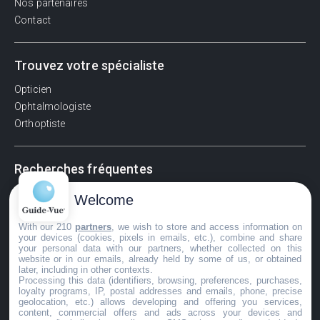
Nos partenaires
Contact
Trouvez votre spécialiste
Opticien
Ophtalmologiste
Orthoptiste
Recherches fréquentes
Pathologies adultes
Welcome
Signes d'une urgence ophtalmologique
With our 210
partners
, we wish to store and access information on
La vision
your devices (cookies, pixels in emails, etc.), combine and share
Acuité visuelle
your personal data with our partners, whether collected on this
website or in our emails, already held by some of us, or obtained
Myosis / mydriase
later, including in other contexts.
Œdème oculaire
Processing this data (identifiers, browsing, preferences, purchases,
loyalty programs, IP, postal addresses and emails, phone, precise
geolocation, etc.) allows developing and offering you services,
content, commercial offers and ads across your devices and