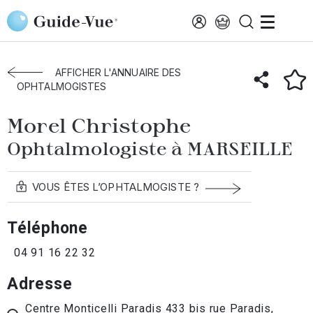
Aller au contenu principal
Accueil
Annuaire des ophtalmologistes
Marseille
Morel Christophe
AFFICHER L'ANNUAIRE DES
OPHTALMOGISTES
Morel Christophe
Ophtalmologiste à MARSEILLE
VOUS ÊTES L’OPHTALMOGISTE ?
Téléphone
04 91 16 22 32
Adresse
Centre Monticelli Paradis 433 bis rue Paradis,