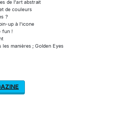
s de l'art abstrait
et de couleurs
es ?
in-up à l'icone
 fun !
nt
s les manières ; Golden Eyes
AZINE