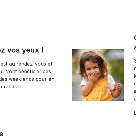
ez vos yeux !
est au rendez-vous et
i vont bénéficier des
 des week-ends pour en
 grand air.
L
te