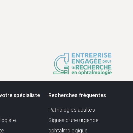
votre spécialiste
Recherches fréquentes
Pathologies adultes
logiste
Signes d'une urgence
te
ophtalmologique