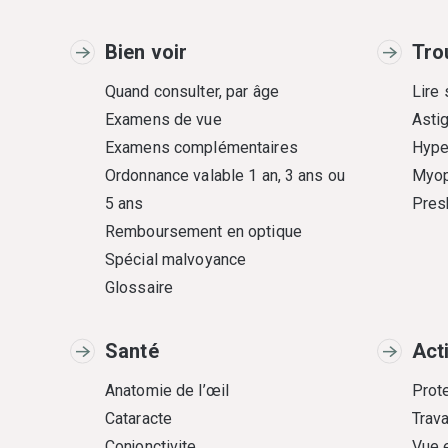
Bien voir
Tro
Quand consulter, par âge
Lire
Examens de vue
Asti
Examens complémentaires
Hype
Ordonnance valable 1 an, 3 ans ou
Myop
5 ans
Pres
Remboursement en optique
Spécial malvoyance
Glossaire
Santé
Act
Anatomie de l’œil
Prote
Cataracte
Trava
Conjonctivite
Vue 