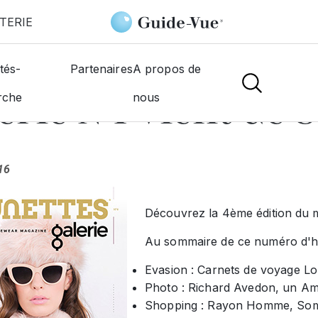
TERIE
tés-
Partenaires
A propos de
ie N°4 vient de s
rche
nous
16
Découvrez la 4ème édition du 
Au sommaire de ce numéro d'hi
Evasion : Carnets de voyage L
Photo : Richard Avedon, un Amé
Shopping : Rayon Homme, Som