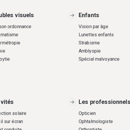
ubles visuels
Enfants
 son ordonnance
Vision par âge
gmatisme
Lunettes enfants
rmétropie
Strabisme
ie
Amblyopie
bytie
Spécial malvoyance
ivités
Les professionnel
ction solaire
Opticien
il sur écran
Ophtalmologiste
et conduite
Orthoptiste