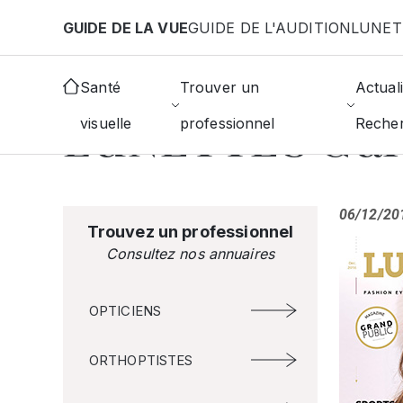
Aller au contenu principal
GUIDE DE LA VUE
GUIDE DE L'AUDITION
LUNET
AFFICHER TOUTES LES ACTUALITÉS
Santé
Trouver un
Actuali
#Evénements
LUNETTES Galer
visuelle
professionnel
Reche
06/12/20
Trouvez un professionnel
Consultez nos annuaires
OPTICIENS
ORTHOPTISTES