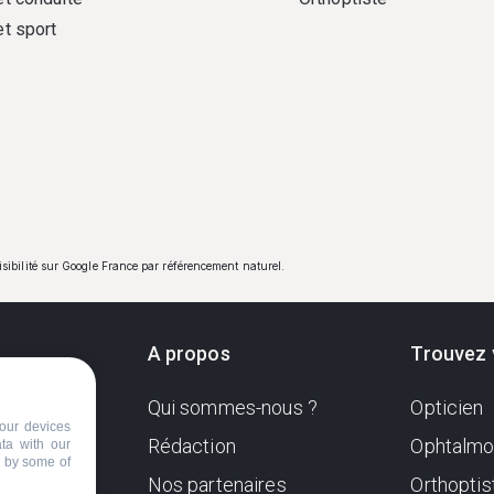
et sport
visibilité sur Google France par référencement naturel.
A propos
Trouvez 
Qui sommes-nous ?
Opticien
ndante
our devices
e. Sa
Rédaction
Ophtalmo
ata with our
d by some of
Nos partenaires
Orthoptis