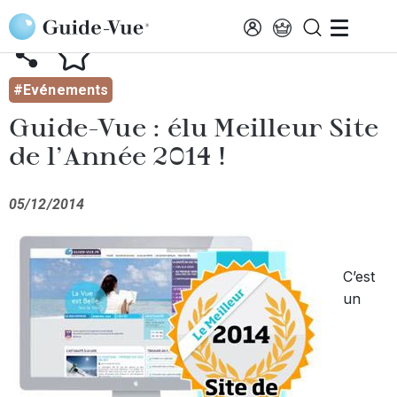
Aller au contenu principal
AFFICHER TOUTES LES ACTUALITÉS
#Evénements
Guide-Vue : élu Meilleur Site
de l'Année 2014 !
05/12/2014
C’est
un