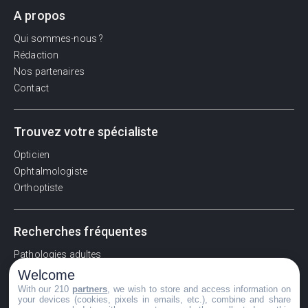
A propos
Qui sommes-nous ?
Rédaction
Nos partenaires
Contact
Trouvez votre spécialiste
Opticien
Ophtalmologiste
Orthoptiste
Recherches fréquentes
Pathologies adultes
Signes d'une urgence ophtalmologique
Welcome
La vision
With our 210
partners
, we wish to store and access information on
your devices (cookies, pixels in emails, etc.), combine and share
Acuité visuelle