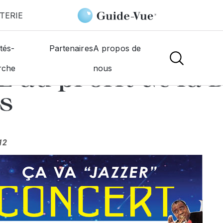
TERIE
tés-
Partenaires
A propos de
z au profit de la 
rche
nous
is
12