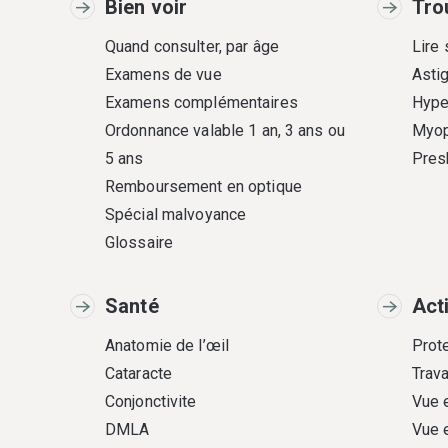
Bien voir
Tro
Quand consulter, par âge
Lire
Examens de vue
Asti
Examens complémentaires
Hype
Ordonnance valable 1 an, 3 ans ou
Myop
5 ans
Pres
Remboursement en optique
Spécial malvoyance
Glossaire
Santé
Act
Anatomie de l’œil
Prote
Cataracte
Trava
Conjonctivite
Vue 
DMLA
Vue 