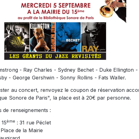
mstrong - Ray Charles - Sydney Bechet - Duke Ellington - 
sby - George Gershwin - Sonny Rollins - Fats Waller.
ister au concert, renvoyez le coupon de réservation acc
que Sonore de Paris", la place est à 20€ par personne.
s de renseignements :
ème
 15
: 31 rue Péclet
 Place de la Mairie
Vaugirard