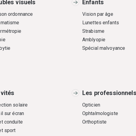
ubles visuels
Enfants
 son ordonnance
Vision par âge
gmatisme
Lunettes enfants
rmétropie
Strabisme
ie
Amblyopie
bytie
Spécial malvoyance
ivités
Les professionnel
ction solaire
Opticien
il sur écran
Ophtalmologiste
et conduite
Orthoptiste
et sport