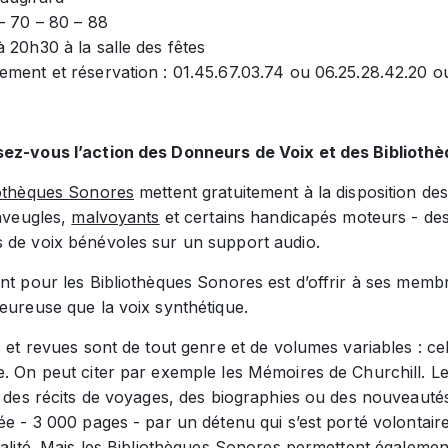
– 70 – 80 – 88
 20h30 à la salle des fêtes
ement et réservation : 01.45.67.03.74 ou 06.25.28.42.20 
ez-vous l’action des Donneurs de Voix et des Biblioth
iothèques Sonores
mettent gratuitement à la disposition 
 aveugles,
malvoyants
et certains handicapés moteurs - des 
 de voix bénévoles sur un support audio.
ant pour les Bibliothèques Sonores est d’offrir à ses mem
eureuse que la voix synthétique.
s et revues sont de tout genre et de volumes variables : ce
e. On peut citer par exemple les Mémoires de Churchill. L
, des récits de voyages, des biographies ou des nouveautés
ée - 3 000 pages - par un détenu qui s’est porté volontaire
ualité. Mais les Bibliothèques Sonores permettent égaleme