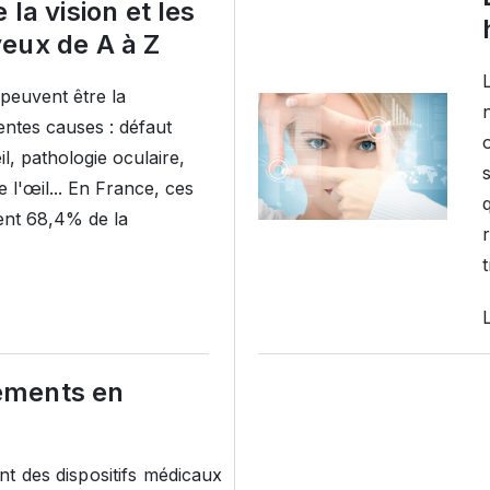
 la vision et les
eux de A à Z
 peuvent être la
n
ntes causes : défaut
il, pathologie oculaire,
e l'œil... En France, ces
q
ent 68,4% de la
t
L
ements en
nt des dispositifs médicaux