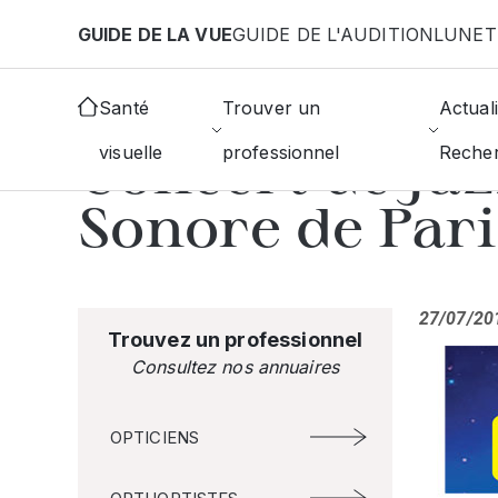
Aller au contenu principal
GUIDE DE LA VUE
GUIDE DE L'AUDITION
LUNET
AFFICHER TOUTES LES ACTUALITÉS
Santé
Trouver un
Actuali
#Evénements
Concert de Jaz
visuelle
professionnel
Reche
Sonore de Par
27/07/20
Trouvez un professionnel
Consultez nos annuaires
OPTICIENS