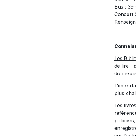
Bus : 39 
Concert à
Renseign
Connaiss
Les Bibl
de lire -
donneurs
L’import
plus chal
Les livre
référenc
policiers
enregistr
sur l’act