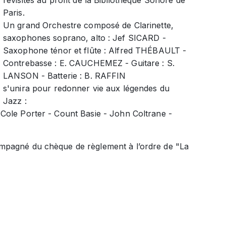
revisités au profit de la Bibliothèque Sonore de
Paris.
Un grand Orchestre composé de Clarinette,
saxophones soprano, alto : Jef SICARD -
Saxophone ténor et flûte : Alfred THÉBAULT -
Contrebasse : E. CAUCHEMEZ - Guitare : S.
LANSON - Batterie : B. RAFFIN
s'unira pour redonner vie aux légendes du
Jazz :
Cole Porter - Count Basie - John Coltrane -
ompagné du chèque de règlement à l’ordre de "La