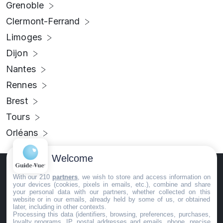
Grenoble
Clermont-Ferrand
Limoges
Dijon
Nantes
Rennes
Brest
Tours
Orléans
Welcome
With our 210
partners
, we wish to store and access information on
your devices (cookies, pixels in emails, etc.), combine and share
your personal data with our partners, whether collected on this
website or in our emails, already held by some of us, or obtained
Guide-Vue.fr est une entreprise d'édition indépendante
later, including in other contexts.
Processing this data (identifiers, browsing, preferences, purchases,
spécialisée dans l'univers de la vue et de l'optique. Sa
loyalty programs, IP, postal addresses and emails, phone, precise