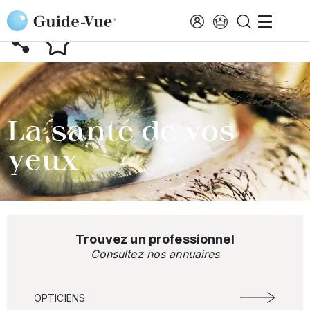
Aller au contenu principal
RETOUR AU GLOSSAIRE
La santé de vos
yeux
Trouvez un professionnel
Consultez nos annuaires
OPTICIENS