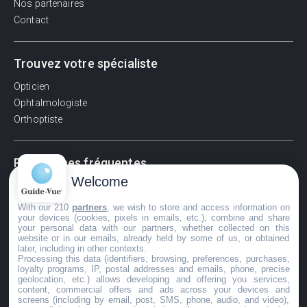
Nos partenaires
Contact
Trouvez votre spécialiste
Opticien
Ophtalmologiste
Orthoptiste
Recherches fréquentes
Welcome
Pathologies adultes
Signes d'une urgence ophtalmologique
With our 210
partners
, we wish to store and access information on
your devices (cookies, pixels in emails, etc.), combine and share
La vision
your personal data with our partners, whether collected on this
Acuité visuelle
website or in our emails, already held by some of us, or obtained
later, including in other contexts.
Myosis / mydriase
Processing this data (identifiers, browsing, preferences, purchases,
Œdème oculaire
loyalty programs, IP, postal addresses and emails, phone, precise
geolocation, etc.) allows developing and offering you services,
content, commercial offers and ads across your devices and
screens (including by email, post, SMS, phone, audio, and video),