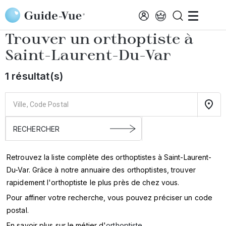
Aller au contenu principal
Accueil
Annuaire des orthoptistes
Saint-Laurent-Du-Var
Trouver un orthoptiste à
Saint-Laurent-Du-Var
1 résultat(s)
Retrouvez la liste complète des orthoptistes à Saint-Laurent-
Du-Var. Grâce à notre annuaire des orthoptistes, trouver
rapidement l'orthoptiste le plus près de chez vous.
Pour affiner votre recherche, vous pouvez préciser un code
postal.
En savoir plus sur le métier d'
orthoptiste