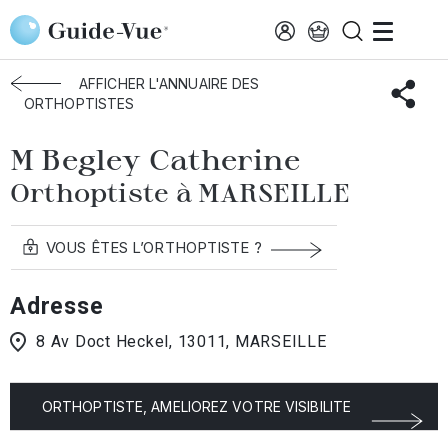
Aller au contenu principal
Accueil
Annuaire des orthoptistes
Marseille
Begley Catherine
AFFICHER L'ANNUAIRE DES
ORTHOPTISTES
M Begley Catherine
Orthoptiste à MARSEILLE
VOUS ÊTES L’ORTHOPTISTE ?
Adresse
8 Av Doct Heckel, 13011, MARSEILLE
ORTHOPTISTE, AMELIOREZ VOTRE VISIBILITE