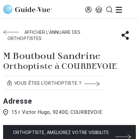
Aller au contenu principal
Accueil
Annuaire des orthoptistes
Courbevoie
Boutboul Sandrine
AFFICHER L'ANNUAIRE DES
ORTHOPTISTES
M Boutboul Sandrine
Orthoptiste à COURBEVOIE
VOUS ÊTES L’ORTHOPTISTE ?
Adresse
15 r Victor Hugo, 92400, COURBEVOIE
ORTHOPTISTE, AMELIOREZ VOTRE VISIBILITE