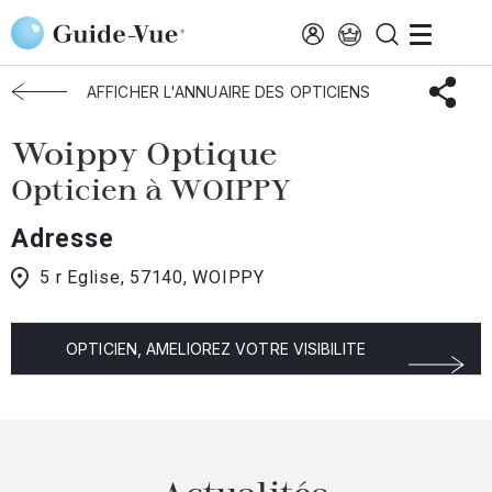
Aller au contenu principal
Accueil
Choisir mon opticien
Woippy
Woippy Optique
AFFICHER L'ANNUAIRE DES OPTICIENS
Woippy Optique
Opticien à WOIPPY
Adresse
5 r Eglise, 57140, WOIPPY
OPTICIEN, AMELIOREZ VOTRE VISIBILITE