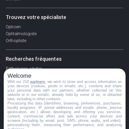
Trouvez votre spécialiste
Opticien
Ophtalmologiste
Orthoptiste
Recherches fréquentes
Pathologies adultes
Welcome
Signes d'une urgence ophtalmologique
With our 210
partners
, we wish to store and access information on
La vision
your devices (cookies, pixels in emails, etc.), combine and share
Acuité visuelle
your personal data with our partners, whether collected on this
website or in our emails, already held by some of us, or obtained
Myosis / mydriase
later, including in other contexts.
Œdème oculaire
Processing this data (identifiers, browsing, preferences, purchases,
loyalty programs, IP, postal addresses and emails, phone, precise
geolocation, etc.) allows developing and offering you services,
content, commercial offers and ads across your devices and
screens (including by email, post, SMS, phone, audio, and video),
©GuideVue2024
personalising them, measuring their performance, and analysing