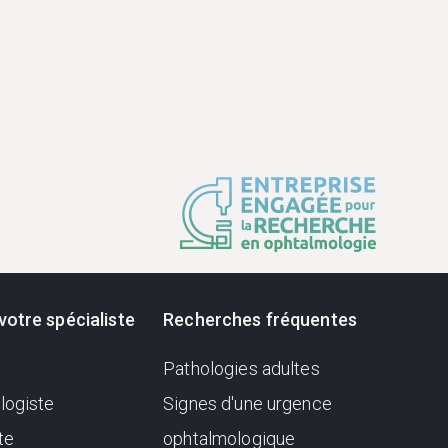
votre spécialiste
Recherches fréquentes
Pathologies adultes
logiste
Signes d'une urgence
te
ophtalmologique