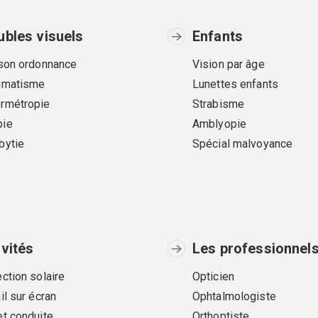
ubles visuels
Enfants
 son ordonnance
Vision par âge
gmatisme
Lunettes enfants
rmétropie
Strabisme
ie
Amblyopie
bytie
Spécial malvoyance
ivités
Les professionnel
ction solaire
Opticien
il sur écran
Ophtalmologiste
et conduite
Orthoptiste