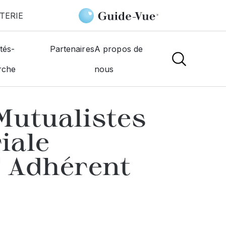
TERIE
s Mutualistes Union Territoriale Mutualité I.D.F Adhérent
tés-
Partenaires
A propos de
rche
nous
NS
Mutualistes
iale
F Adhérent