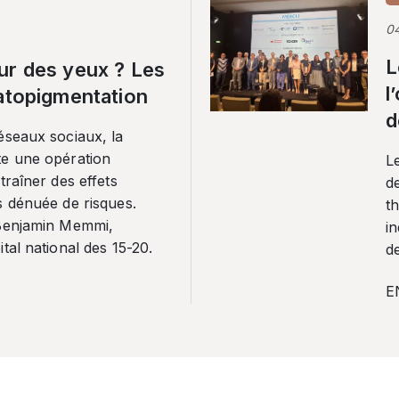
0
L
ur des yeux ? Les
l
ratopigmentation
d
éseaux sociaux, la
te une opération
L
traîner des effets
de
s dénuée de risques.
th
 Benjamin Memmi,
in
tal national des 15-20.
de
E