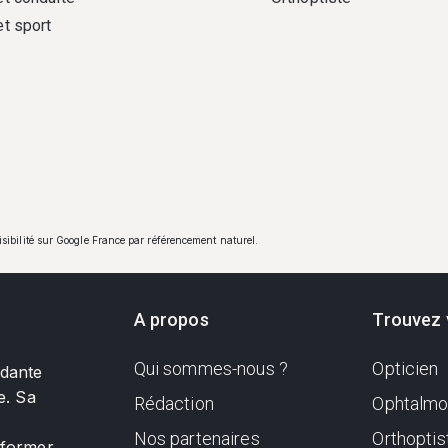
et sport
visibilité sur Google France par référencement naturel.
A propos
Trouvez 
Qui sommes-nous ?
Opticien
ndante
e. Sa
Rédaction
Ophtalmo
Nos partenaires
Orthoptis
nformer