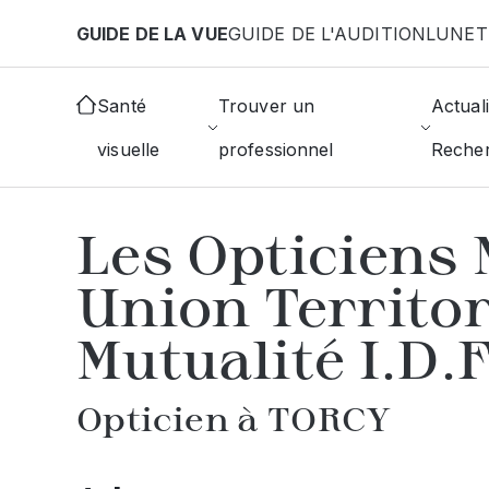
Aller au contenu principal
GUIDE DE LA VUE
GUIDE DE L'AUDITION
LUNET
Accueil
Choisir mon opticien
Torcy
Les Opticien
Santé
Trouver un
Actuali
visuelle
professionnel
Reche
AFFICHER L'ANNUAIRE DES OPTICIE
Les Opticiens 
Union Territor
Mutualité I.D.
Opticien à TORCY