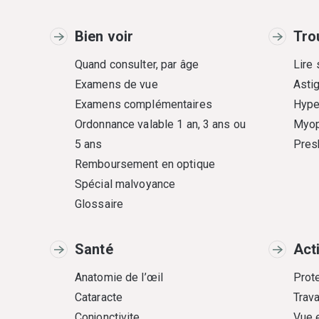
Bien voir
Tro
Quand consulter, par âge
Lire
Examens de vue
Asti
Examens complémentaires
Hype
Ordonnance valable 1 an, 3 ans ou
Myop
5 ans
Pres
Remboursement en optique
Spécial malvoyance
Glossaire
Santé
Act
Anatomie de l’œil
Prote
Cataracte
Trava
Conjonctivite
Vue 