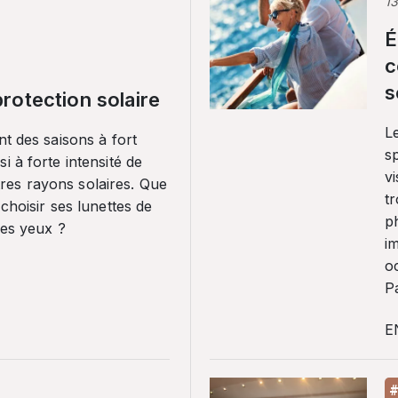
1
É
c
s
rotection solaire
Le
nt des saisons à fort
sp
i à forte intensité de
vi
es rayons solaires. Que
tr
 choisir ses lunettes de
p
ses yeux ?
i
o
Pa
E
#