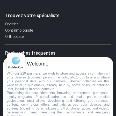
Trouvez votre spécialiste
Opticien
Ophtalmologiste
Orthoptiste
Recherches fréquentes
Pathologies adultes
Welcome
Signes d'une urgence ophtalmologique
With our 210
partners
, we wish to store and access information on
La vision
your devices (cookies, pixels in emails, etc.), combine and share
Acuité visuelle
your personal data with our partners, whether collected on this
website or in our emails, already held by some of us, or obtained
Myosis / mydriase
later, including in other contexts.
Œdème oculaire
Processing this data (identifiers, browsing, preferences, purchases,
loyalty programs, IP, postal addresses and emails, phone, precise
geolocation, etc.) allows developing and offering you services,
content, commercial offers and ads across your devices and
screens (including by email, post, SMS, phone, audio, and video),
©GuideVue2024
personalising them, measuring their performance, and analysing