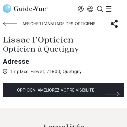
Aller au contenu principal
Accueil
Choisir mon opticien
Quetigny
Lissac L'Opticien
AFFICHER L'ANNUAIRE DES OPTICIENS
Lissac l'Opticien
Opticien à Quetigny
Adresse
17 place Fievet, 21800, Quetigny
OPTICIEN, AMELIOREZ VOTRE VISIBILITE