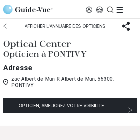
Aller au contenu principal
Accueil
Choisir mon opticien
Pontivy
Optical Center
AFFICHER L'ANNUAIRE DES OPTICIENS
Optical Center
Opticien à PONTIVY
Adresse
zac Albert de Mun R Albert de Mun, 56300,
PONTIVY
OPTICIEN, AMELIOREZ VOTRE VISIBILITE