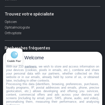
Trouvez votre spécialiste
Opticien
Ophtalmologiste
Orthoptiste
Recherches fréquentes
Pathologies adultes
Welcome
Signes d'une urgence ophtalmologique
With our 210
partners
, we wish to store and access information on
La vision
your devices (cookies, pixels in emails, etc.), combine and share
Acuité visuelle
your personal data with our partners, whether collected on this
website or in our emails, already held by some of us, or obtained
Myosis / mydriase
later, including in other contexts.
Œdème oculaire
Processing this data (identifiers, browsing, preferences, purchases,
loyalty programs, IP, postal addresses and emails, phone, precise
geolocation, etc.) allows developing and offering you services,
content, commercial offers and ads across your devices and
screens (including by email, post, SMS, phone, audio, and video),
©GuideVue2024
personalising them, measuring their performance, and analysing