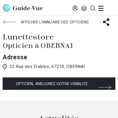
Aller au contenu principal
Accueil
Choisir mon opticien
Obernai
Lunettestore
AFFICHER L'ANNUAIRE DES OPTICIENS
Lunettestore
Opticien à OBERNAI
Adresse
22 Rue des Erables, 67210, OBERNAI
OPTICIEN, AMELIOREZ VOTRE VISIBILITE