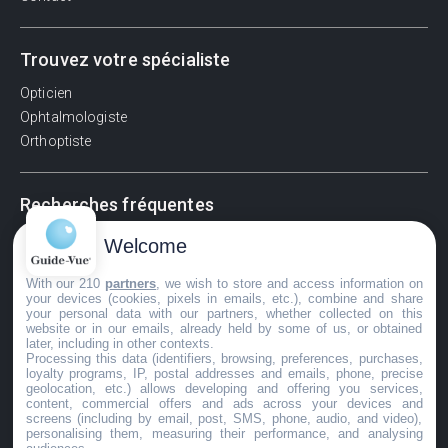
Trouvez votre spécialiste
Opticien
Ophtalmologiste
Orthoptiste
Recherches fréquentes
Pathologies adultes
Welcome
Signes d'une urgence ophtalmologique
With our 210
partners
, we wish to store and access information on
La vision
your devices (cookies, pixels in emails, etc.), combine and share
Acuité visuelle
your personal data with our partners, whether collected on this
website or in our emails, already held by some of us, or obtained
Myosis / mydriase
later, including in other contexts.
Œdème oculaire
Processing this data (identifiers, browsing, preferences, purchases,
loyalty programs, IP, postal addresses and emails, phone, precise
geolocation, etc.) allows developing and offering you services,
content, commercial offers and ads across your devices and
screens (including by email, post, SMS, phone, audio, and video),
©GuideVue2024
personalising them, measuring their performance, and analysing