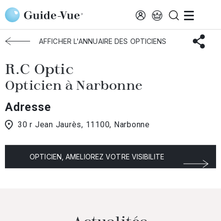
Aller au contenu principal
Accueil
Choisir mon opticien
Narbonne
R.C Optic
AFFICHER L'ANNUAIRE DES OPTICIENS
R.C Optic
Opticien à Narbonne
Adresse
30 r Jean Jaurès, 11100, Narbonne
OPTICIEN, AMELIOREZ VOTRE VISIBILITE