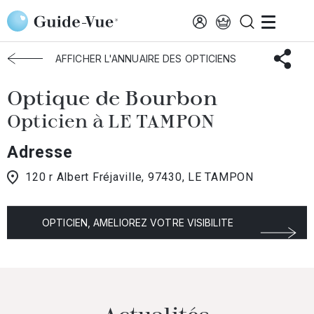
Aller au contenu principal
Accueil
Choisir mon opticien
Le-Tampon
Optique de Bourbon
AFFICHER L'ANNUAIRE DES OPTICIENS
Optique de Bourbon
Opticien à LE TAMPON
Adresse
120 r Albert Fréjaville, 97430, LE TAMPON
OPTICIEN, AMELIOREZ VOTRE VISIBILITE