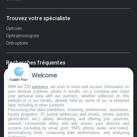
Trouvez votre spécialiste
Opticien
Ophtalmologiste
Orthoptiste
Recherches fréquentes
Pathologies adultes
Welcome
Signes d'une urgence ophtalmologique
With our 210
partners
, we wish to store and access information on
La vision
your devices (cookies, pixels in emails, etc.), combine and share
Acuité visuelle
your personal data with our partners, whether collected on this
website or in our emails, already held by some of us, or obtained
Myosis / mydriase
later, including in other contexts.
Œdème oculaire
Processing this data (identifiers, browsing, preferences, purchases,
loyalty programs, IP, postal addresses and emails, phone, precise
geolocation, etc.) allows developing and offering you services,
content, commercial offers and ads across your devices and
screens (including by email, post, SMS, phone, audio, and video),
©GuideVue2024
personalising them, measuring their performance, and analysing