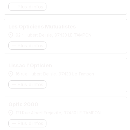
Plus d’infos
Les Opticiens Mutualistes
92 r Hubert Delisle, 97430 LE TAMPON
Plus d’infos
Lissac l'Opticien
16 rue Hubert Delisle, 97430 Le Tampon
Plus d’infos
Optic 2000
121 Rue Albert Fréjaville, 97430 LE TAMPON
Plus d’infos