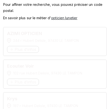
SERVICES
Pour affiner votre recherche, vous pouvez préciser un code
postal.
MARQUES
En savoir plus sur le métier d'
opticien lunetier
ENSEIGNES
AZIMI OPTICIEN
244 r Hubert Delisle, 97430 LE TAMPON
Plus d’infos
Ecouter Voir
102 rue Hubert Delisle, 97430 LE TAMPON
Plus d’infos
Krys
197 r Hubert Delisle, 97430 LE TAMPON