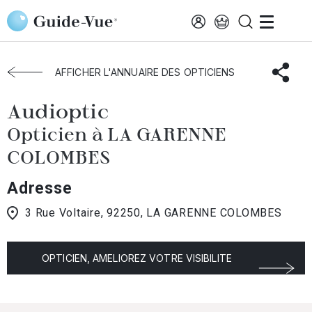
Aller au contenu principal
Accueil
Choisir mon opticien
La-Garenne-Colombes
Audioptic
AFFICHER L'ANNUAIRE DES OPTICIENS
Audioptic
Opticien à LA GARENNE
COLOMBES
Adresse
3 Rue Voltaire, 92250, LA GARENNE COLOMBES
OPTICIEN, AMELIOREZ VOTRE VISIBILITE