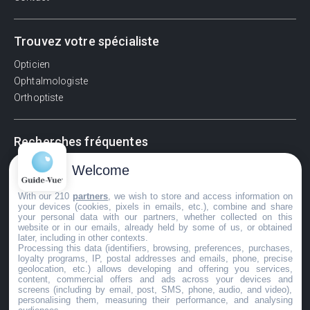
Trouvez votre spécialiste
Opticien
Ophtalmologiste
Orthoptiste
Recherches fréquentes
Pathologies adultes
Welcome
Signes d'une urgence ophtalmologique
With our 210
partners
, we wish to store and access information on
La vision
your devices (cookies, pixels in emails, etc.), combine and share
Acuité visuelle
your personal data with our partners, whether collected on this
website or in our emails, already held by some of us, or obtained
Myosis / mydriase
later, including in other contexts.
Œdème oculaire
Processing this data (identifiers, browsing, preferences, purchases,
loyalty programs, IP, postal addresses and emails, phone, precise
geolocation, etc.) allows developing and offering you services,
content, commercial offers and ads across your devices and
screens (including by email, post, SMS, phone, audio, and video),
©GuideVue2024
personalising them, measuring their performance, and analysing