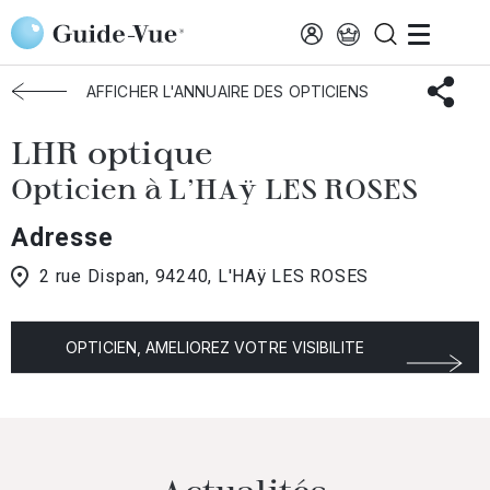
Aller au contenu principal
Accueil
Choisir mon opticien
L-Hay-Roses
LHR Optique
AFFICHER L'ANNUAIRE DES OPTICIENS
LHR optique
Opticien à L'HAÿ LES ROSES
Adresse
2 rue Dispan, 94240, L'HAÿ LES ROSES
OPTICIEN, AMELIOREZ VOTRE VISIBILITE