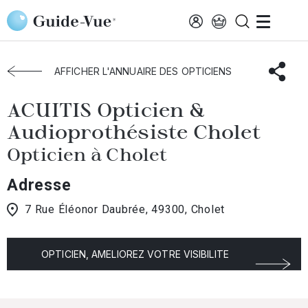
Aller au contenu principal
Accueil
Choisir mon opticien
Cholet
ACUITIS Opticien & Audioprothésiste Cholet
AFFICHER L'ANNUAIRE DES OPTICIENS
ACUITIS Opticien &
Audioprothésiste Cholet
Opticien à Cholet
Adresse
7 Rue Éléonor Daubrée, 49300, Cholet
OPTICIEN, AMELIOREZ VOTRE VISIBILITE