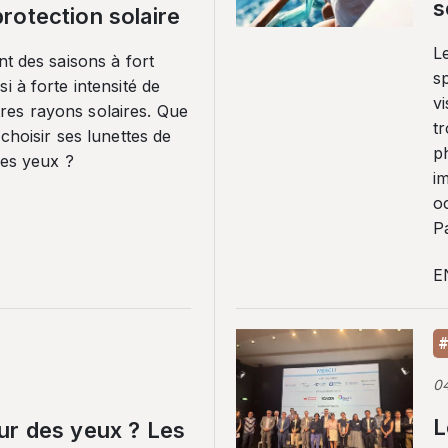
s
rotection solaire
Le
nt des saisons à fort
sp
i à forte intensité de
vi
es rayons solaires. Que
tr
 choisir ses lunettes de
p
ses yeux ?
i
o
Pa
E
#
0
L
ur des yeux ? Les