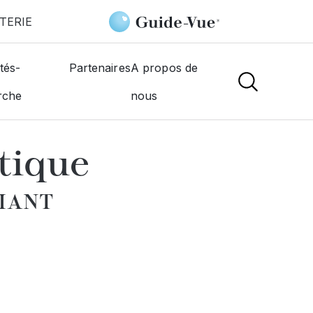
TERIE
nérale D'Optique
tés-
Partenaires
A propos de
rche
nous
NS
tique
RIANT