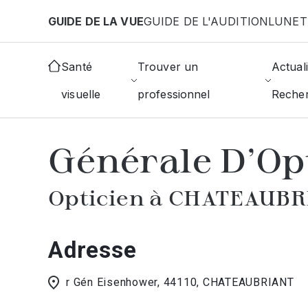
Aller au contenu principal
GUIDE DE LA VUE
GUIDE DE L'AUDITION
LUNET
Accueil
Choisir mon opticien
Chateaubriant
Gé
Santé
Trouver un
Actuali
visuelle
professionnel
Reche
AFFICHER L'ANNUAIRE DES OPTICIE
Générale D'Op
Opticien à CHATEAUB
Adresse
r Gén Eisenhower, 44110, CHATEAUBRIANT