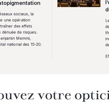
l
ratopigmentation
d
éseaux sociaux, la
te une opération
L
traîner des effets
de
s dénuée de risques.
th
 Benjamin Memmi,
in
tal national des 15-20.
de
E
ouvez votre optic