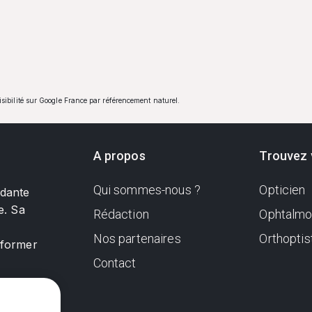
visibilité sur Google France par référencement naturel.
A propos
Trouvez 
Qui sommes-nous ?
Opticien
ndante
e. Sa
Rédaction
Ophtalmo
Nos partenaires
Orthoptis
nformer
Contact