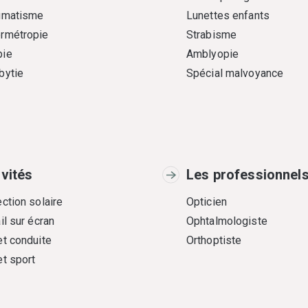
gmatisme
Lunettes enfants
rmétropie
Strabisme
ie
Amblyopie
bytie
Spécial malvoyance
ivités
Les professionnel
ction solaire
Opticien
il sur écran
Ophtalmologiste
et conduite
Orthoptiste
et sport