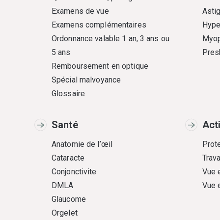
Examens de vue
Asti
Examens complémentaires
Hype
Ordonnance valable 1 an, 3 ans ou
Myop
5 ans
Pres
Remboursement en optique
Spécial malvoyance
Glossaire
Santé
Act
Anatomie de l’œil
Prote
Cataracte
Trava
Conjonctivite
Vue 
DMLA
Vue 
Glaucome
Orgelet