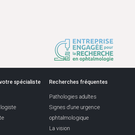
votre spécialiste
Recherches fréquentes
Pathologies adultes
logiste
Signes d'une urgence
te
ophtalmologique
La vision