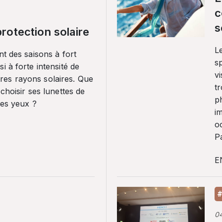
c
s
rotection solaire
Le
nt des saisons à fort
sp
i à forte intensité de
vi
es rayons solaires. Que
tr
 choisir ses lunettes de
p
ses yeux ?
i
o
Pa
E
#
0