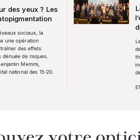
L
ur des yeux ? Les
l
ratopigmentation
d
éseaux sociaux, la
te une opération
L
traîner des effets
de
s dénuée de risques.
th
 Benjamin Memmi,
in
tal national des 15-20.
de
E
ouvez votre optic