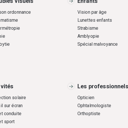
ubles visuels
Enfants
 son ordonnance
Vision par âge
gmatisme
Lunettes enfants
rmétropie
Strabisme
ie
Amblyopie
bytie
Spécial malvoyance
ivités
Les professionnel
ction solaire
Opticien
il sur écran
Ophtalmologiste
et conduite
Orthoptiste
et sport