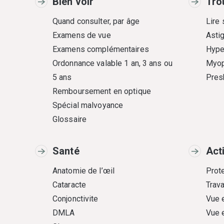
Bien voir
Tro
Quand consulter, par âge
Lire
Examens de vue
Asti
Examens complémentaires
Hype
Ordonnance valable 1 an, 3 ans ou
Myop
5 ans
Pres
Remboursement en optique
Spécial malvoyance
Glossaire
Santé
Act
Anatomie de l’œil
Prote
Cataracte
Trava
Conjonctivite
Vue 
DMLA
Vue 