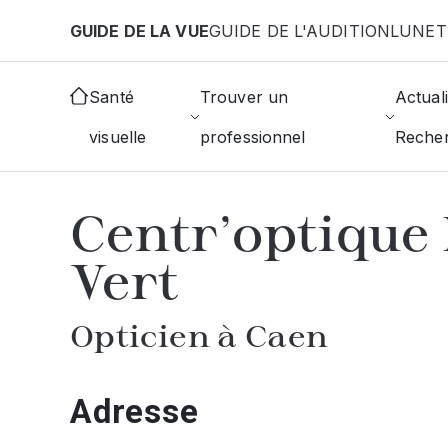
Aller au contenu principal
GUIDE DE LA VUE
GUIDE DE L'AUDITION
LUNET
Accueil
Choisir mon opticien
Caen
Centr'optiq
Santé
Trouver un
Actuali
visuelle
professionnel
Reche
AFFICHER L'ANNUAIRE DES OPTICIE
Centr'optique
Vert
Opticien à Caen
Adresse