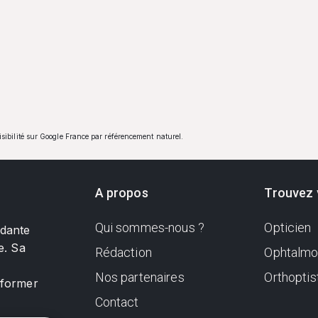
visibilité sur Google France par référencement naturel.
A propos
Trouvez 
Qui sommes-nous ?
Opticien
ndante
e. Sa
Rédaction
Ophtalmo
Nos partenaires
Orthoptis
nformer
Contact