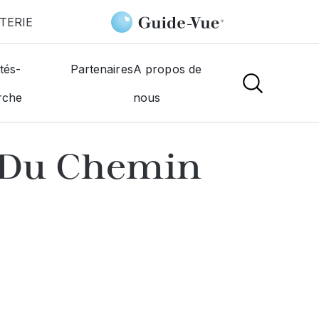
TERIE
ue Du Chemin Vert
tés-
Partenaires
A propos de
rche
nous
NS
 Du Chemin